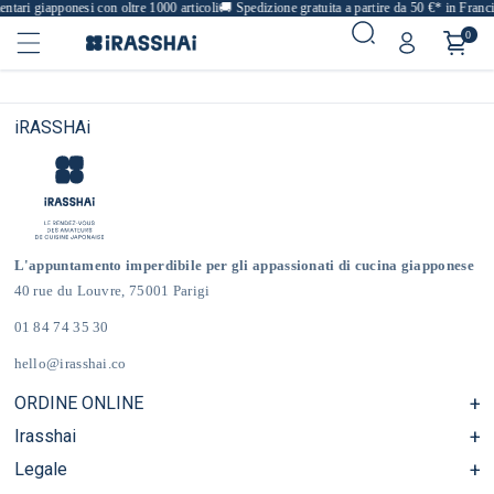
ntari giapponesi con oltre 1000 articoli
🚚
Spedizione gratuita a partire da 50 €* in Franc
0
iRASSHAi
L'appuntamento imperdibile per gli appassionati di cucina giapponese
40 rue du Louvre, 75001 Parigi
01 84 74 35 30
hello@irasshai.co
ORDINE ONLINE
Irasshai
Centro assistenza e Domande frequenti
Consegna e spese di spedizione in Francia e in Europa
Legale
Orari di apertura al numero 40 di rue du Louvre, Parigi
Negozio online di prodotti alimentari giapponesi