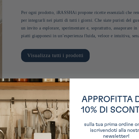
Per ogni prodotto, iRASSHAi propone ricette essenziali che ren
per integrarli nei piatti di tutti i giorni. Che siate puristi del
un invito a esplorare, sperimentare e, soprattutto, assaporare i
piatti giapponesi in un’esperienza fluida, veloce e intuitiva, s
Visualizza tutti i prodotti
APPROFITTA 
10% DI SCON
sulla tua prima ordine o
iscrivendoti alla nost
newsletter!