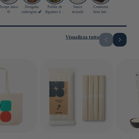
Soupe miso
Dengaku
Poêlée de
Sauce
Comment
🍲
aubergine 🍆
légumes à la
teriyaki
bien faire
sauce soja 🍲
cuire son riz
japonais ? 🍚
Visualizza tutto