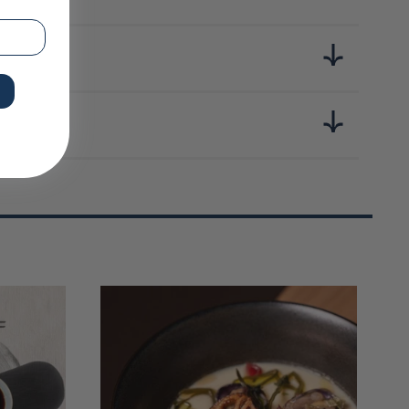
 de produits japonais, soigneusement sourcés et terriblement
e soja, riz, dashi, miso… 10 essentiels pour explorer les
mple, leur qualité et leur goût authentique.