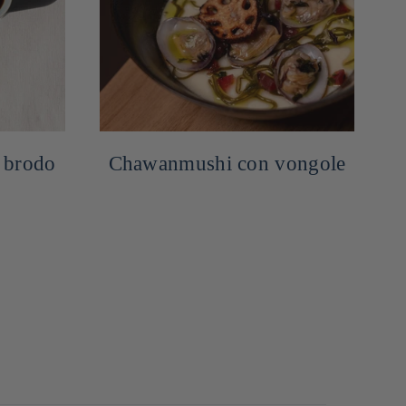
 brodo
Chawanmushi con vongole
Hi