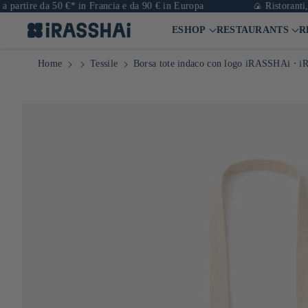
da 50 €* in Francia e da 90 € in Europa
🍙 Ristoranti, negozi e c
ESHOP
RESTAURANTS
R
Home
Tessile
Borsa tote indaco con logo iRASSHAi ⋅ 