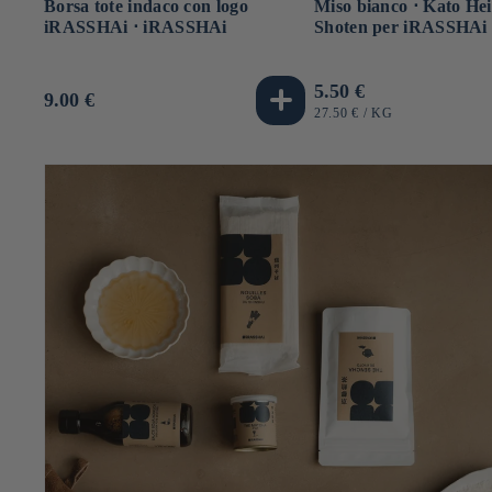
Borsa tote indaco con logo
Miso bianco ⋅ Kato Hei
iRASSHAi ⋅ iRASSHAi
Shoten per iRASSHAi 
Prezzo
5.50 €
Prezzo
9.00 €
di
PREZZO
PER
27.50 €
/
KG
di
UNITARIO
listino
listino