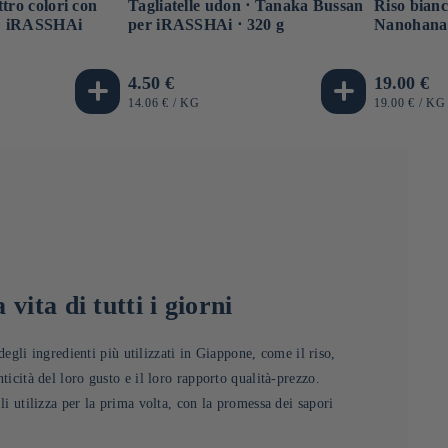
ttro colori con
Tagliatelle udon ⋅ Tanaka Bussan
Riso bianc
⋅ iRASSHAi
per iRASSHAi ⋅ 320 g
Nanohana 
Prezzo
4.50 €
Prezzo
19.00 €
di
di
PREZZO
PER
PREZZO
PE
14.06 €
/
KG
19.00 €
/
KG
UNITARIO
UNITARIO
listino
listino
 vita di tutti i giorni
li ingredienti più utilizzati in Giappone, come il riso,
nticità del loro gusto e il loro rapporto qualità-prezzo.
 li utilizza per la prima volta, con la promessa dei sapori