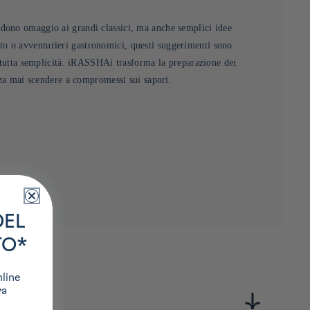
dono omaggio ai grandi classici, ma anche semplici idee
 gusto o avventurieri gastronomici, questi suggerimenti sono
n tutta semplicità. iRASSHAi trasforma la preparazione dei
enza mai scendere a compromessi sui sapori.
DEL
TO*
nline
ra