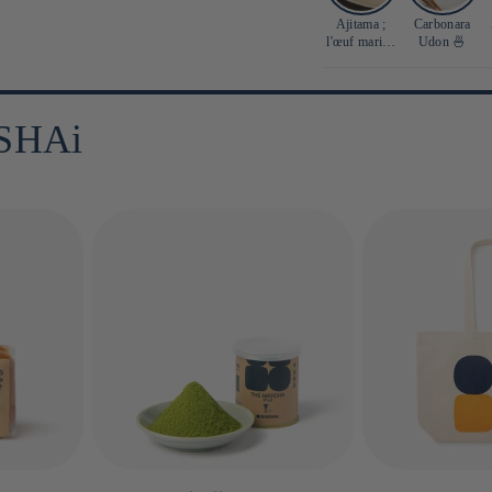
Ajitama ;
Carbonara
l'œuf mariné
Udon 🍜
parfait 🥚
ASSHAi