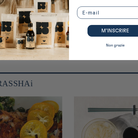
Email
ne : iRASSHAi s’invite dans les cuisines françaises avec sa première gamme
on d’une dizaine de produits incontournables de la cuisine japonaise. Sauc
M’INSCRIRE
 plats du quotidien, à travers des produits choisis pour leur composition si
Non grazie
 iRASSHAi