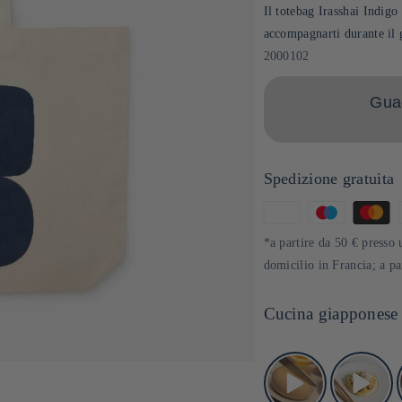
Il totebag Irasshai Indigo è
accompagnarti durante il 
SKU:
2000102
Guad
Spedizione gratuita
Metodi
di
*a partire da 50 € presso 
pagamento
domicilio in Francia; a p
Cucina giapponese 