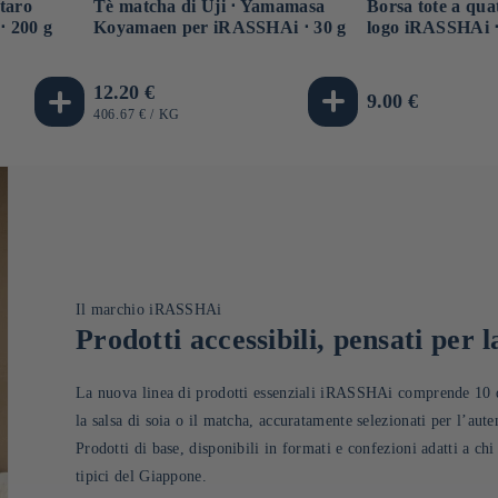
Tè matcha di Uji ⋅ Yamamasa
Borsa tote a qua
taro
Koyamaen per iRASSHAi ⋅ 30 g
logo iRASSHAi 
⋅ 200 g
Prezzo
12.20 €
Prezzo
9.00 €
di
PREZZO
PER
406.67 €
/
KG
di
UNITARIO
listino
listino
Il marchio iRASSHAi
Prodotti accessibili, pensati per la
La nuova linea di prodotti essenziali iRASSHAi comprende 10 deg
la salsa di soia o il matcha, accuratamente selezionati per l’aute
Prodotti di base, disponibili in formati e confezioni adatti a chi
tipici del Giappone.