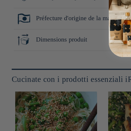
Une collection inédite qui rend accessible la gastronomie nippo
Préfecture d'origine de la marque
gourmands. Cette première gamme signature comprend une sélecti
saveurs du Japon, ou simplement ajouter une touche nippone à ses
Toyama
Dimensions produit
32cm x 44cm x 1cm
Cucinate con i prodotti essenziali