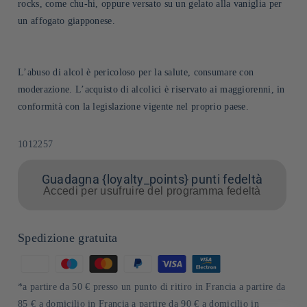
rocks, come chu-hi, oppure versato su un gelato alla vaniglia per
un affogato giapponese.
L’abuso di alcol è pericoloso per la salute, consumare con
moderazione. L’acquisto di alcolici è riservato ai maggiorenni, in
conformità con la legislazione vigente nel proprio paese.
SKU:
1012257
Guadagna {loyalty_points} punti fedeltà
Accedi per usufruire del programma fedeltà
Spedizione gratuita
Metodi
di
*a partire da 50 € presso un punto di ritiro in Francia a partire da
pagamento
85 € a domicilio in Francia a partire da 90 € a domicilio in