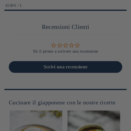
habituel
PRIX
PAR
62.00 €
/
L
UNITAIRE
Recensioni Clienti
Sii il primo a scrivere una recensione
Scrivi una recensione
Cucinare il giapponese con le nostre ricette