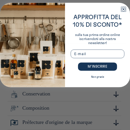
Europa
APPROFITTA DEL
10% DI SCONTO*
sulla tua prima ordine online
iscrivendoti alla nostra
newsletter!
Email
Plus de détails sur ce produit
Ulteriori informazioni sul produttore
M’INSCRIRE
Non grazie
Instructions
Fondée en 1950 sur les bases de la brasserie Kato Shuzo et
basée à Ibaraki, Meiri Shuzo est principalement connue
comme étant la brasserie qui a développé la levure "Ogawa",
Conservation
Secouez avant utilisation
reconnue comme la 10ᵉ levure par l'Association japonaise de
brassage.
Composition
Conserver à l'abri de la lumière et de la chaleur. Après
ouverture : Conserver au frais, refermé hermétiquement.
Consommer rapidement.
Préfecture d'origine de la marque
Sucre (fabriqué au Japon), alcool, thé vert matcha, /
acidifiant (e300), colorant (jaune de carthame, e164), arôme,