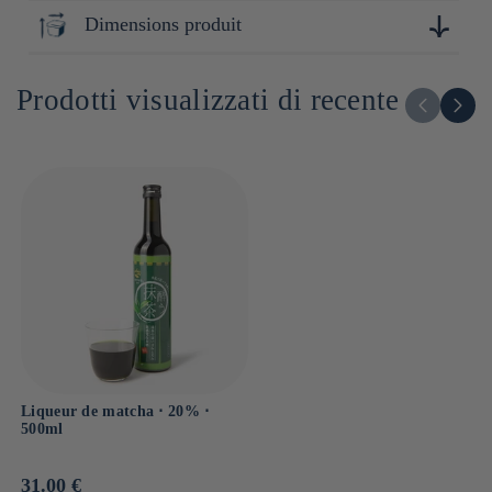
épaississant : polysaccharide
Ibaraki
Dimensions produit
29cm x 7cm x 7cm
Prodotti visualizzati di recente
Liqueur de matcha ⋅ 20% ⋅
500ml
Prix
31.00 €