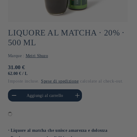
LIQUORE AL MATCHA ⋅ 20% ⋅
500 ML
Marque :
Meiri Shuzo
Prezzo
31.00 €
di
PREZZO
PER
62.00 €
/
L
UNITARIO
listino
Imposte incluse.
Spese di spedizione
calcolate al check-out.
i quantità per Default
Aumenta quantità per Default
Aggiungi al carrello
Title
Title
⋅ Liquore al matcha che unisce amarezza e dolcezza