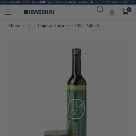
si con oltre 1000 articoli
🚚
Spedizione gratuita a partire da 50 €* in Francia e da 90 € in
0
Home
Liquore al matcha ⋅ 20% ⋅ 500 ml