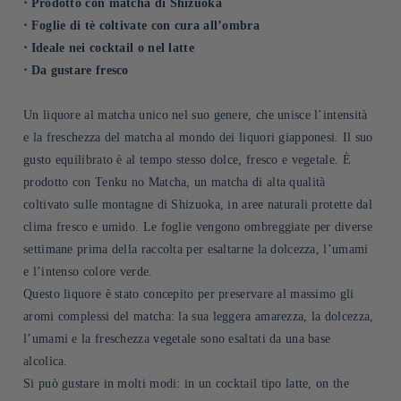
⋅ Prodotto con matcha di Shizuoka
⋅ Foglie di tè coltivate con cura all’ombra
⋅ Ideale nei cocktail o nel latte
⋅ Da gustare fresco
Un liquore al matcha unico nel suo genere, che unisce l’intensità
e la freschezza del matcha al mondo dei liquori giapponesi. Il suo
gusto equilibrato è al tempo stesso dolce, fresco e vegetale. È
prodotto con Tenku no Matcha, un matcha di alta qualità
coltivato sulle montagne di Shizuoka, in aree naturali protette dal
clima fresco e umido. Le foglie vengono ombreggiate per diverse
settimane prima della raccolta per esaltarne la dolcezza, l’umami
e l’intenso colore verde.
Questo liquore è stato concepito per preservare al massimo gli
aromi complessi del matcha: la sua leggera amarezza, la dolcezza,
l’umami e la freschezza vegetale sono esaltati da una base
alcolica.
Si può gustare in molti modi: in un cocktail tipo latte, on the