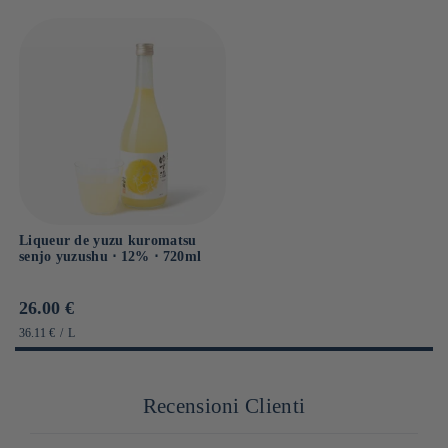
Liqueur de yuzu kuromatsu
senjo yuzushu ⋅ 12% ⋅ 720ml
Prix
26.00 €
habituel
PRIX
PAR
36.11 €
/
L
UNITAIRE
Recensioni Clienti