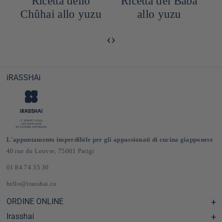
Ricetta dello
Ricetta del Baba
Chûhai allo yuzu
allo yuzu
‹
›
iRASSHAi
L'appuntamento imperdibile per gli appassionati di cucina giapponese
40 rue du Louvre, 75001 Parigi
01 84 74 35 30
hello@irasshai.co
ORDINE ONLINE
Irasshai
Centro assistenza e Domande frequenti