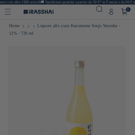
si con oltre 1000 articoli
🚚
Spedizione gratuita a partire da 50 €* in Francia e da 90 € in
0
Home
Liquore allo yuzu Kuromatsu Senjo Yuzushu ⋅
12% ⋅ 720 ml