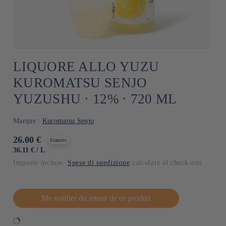
LIQUORE ALLO YUZU
KUROMATSU SENJO
YUZUSHU ⋅ 12% ⋅ 720 ML
Marque :
Kuromatsu Senjo
Prezzo
26.00 €
Esaurito
di
PREZZO
PER
36.11 €
/
L
UNITARIO
listino
Imposte incluse.
Spese di spedizione
calcolate al check-out.
Me notifier du retour de ce produit