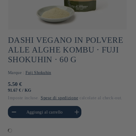
DASHI VEGANO IN POLVERE
ALLE ALGHE KOMBU ⋅ FUJI
SHOKUHIN ⋅ 60 G
Marque :
Fuji Shokuhin
Prezzo
5.50 €
di
PREZZO
PER
91.67 €
/
KG
UNITARIO
listino
Imposte incluse.
Spese di spedizione
calcolate al check-out.
i quantità per Default
Aumenta quantità per Default
Aggiungi al carrello
Title
Title