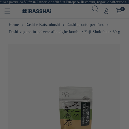
ta a partire da 50 €* in Francia e da 90 € in Europa
🍙 Ristoranti, negozi e caffetterie a Pa
0
Home
Dashi e Katsuobushi
Dashi pronto per l'uso
Dashi vegano in polvere alle alghe kombu ⋅ Fuji Shokuhin ⋅ 60 g