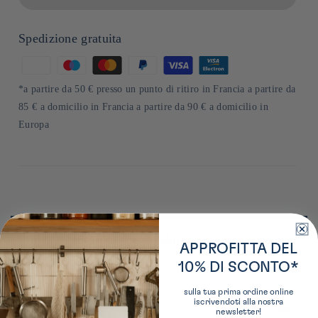
Spedizione gratuita
Metodi
di
*a partire da 50 € presso un punto di ritiro in Francia a partire da
pagamento
85 € a domicilio in Francia a partire da 90 € a domicilio in
Europa
Plus de détails sur ce produit
APPROFITTA DEL
10% DI SCONTO*
Ulteriori informazioni sul produttore
sulla tua prima ordine online
Instructions
iscrivendoti alla nostra
Fuji Shokuhin, fondée en 1949 à Osaka, est une entreprise
newsletter!
spécialisée dans les produits à base de konbu (algues). Elle