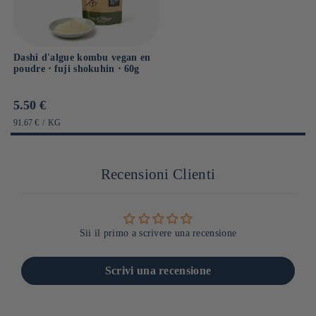
Dashi d'algue kombu vegan en
poudre ⋅ fuji shokuhin ⋅ 60g
Prix
5.50 €
habituel
PRIX
PAR
91.67 €
/
KG
UNITAIRE
Recensioni Clienti
Sii il primo a scrivere una recensione
Scrivi una recensione