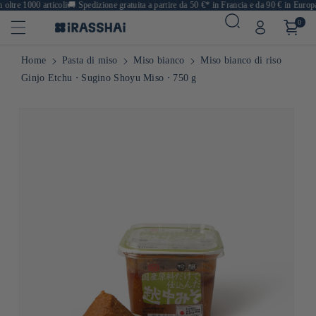
tre 1000 articoli
🚚
Spedizione gratuita a partire da 50 €* in Francia e da 90 € in Europa
🍙
0
Home
Pasta di miso
Miso bianco
Miso bianco di riso
Ginjo Etchu ⋅ Sugino Shoyu Miso ⋅ 750 g