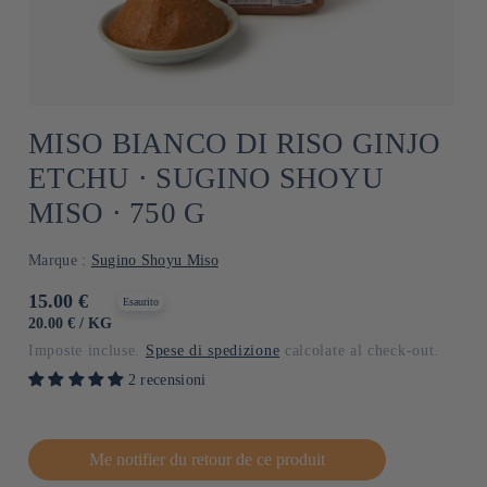
MISO BIANCO DI RISO GINJO
ETCHU ⋅ SUGINO SHOYU
MISO ⋅ 750 G
Marque :
Sugino Shoyu Miso
Prezzo
15.00 €
Esaurito
di
PREZZO
PER
20.00 €
/
KG
UNITARIO
listino
Imposte incluse.
Spese di spedizione
calcolate al check-out.
2 recensioni
Me notifier du retour de ce produit