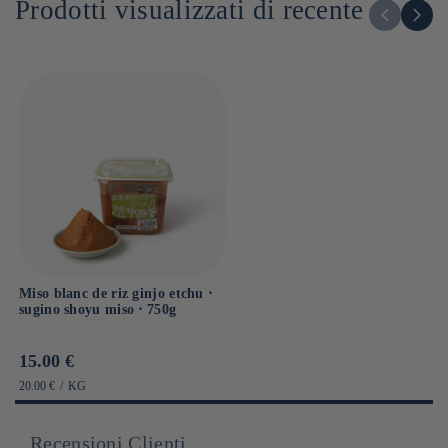
Prodotti visualizzati di recente
Dont sucres : g
Sel : 2.5g
Miso blanc de riz ginjo etchu ⋅
sugino shoyu miso ⋅ 750g
Prix
15.00 €
habituel
PRIX
PAR
20.00 €
/
KG
UNITAIRE
Recensioni Clienti