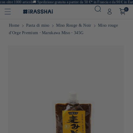
n oltre 1000 articoli
🚚
Spedizione gratuita a partire da 50 €* in Francia e da 90 € in Euro
0
Home
Pasta di miso
Miso Rouge & Noir
Miso rouge
d'Orge Premium ⋅ Marukawa Miso ⋅ 345G