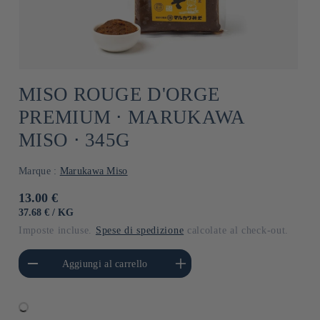
MISO ROUGE D'ORGE
PREMIUM ⋅ MARUKAWA
MISO ⋅ 345G
Marque :
Marukawa Miso
Prezzo
13.00 €
di
PREZZO
PER
37.68 €
/
KG
UNITARIO
listino
Imposte incluse.
Spese di spedizione
calcolate al check-out.
i quantità per Default
Aumenta quantità per Default
Aggiungi al carrello
Title
Title