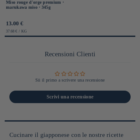
Miso rouge d'orge premium ⋅
marukawa miso ⋅ 345g
Prix
13.00 €
habituel
PRIX
PAR
37.68 €
/
KG
UNITAIRE
Recensioni Clienti
Sii il primo a scrivere una recensione
Scrivi una recensione
Cucinare il giapponese con le nostre ricette