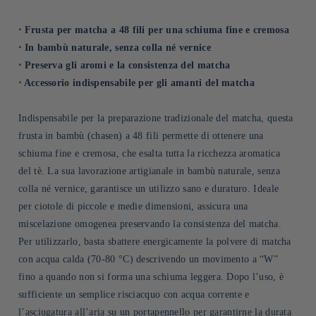
⋅ Frusta per matcha a 48 fili per una schiuma fine e cremosa
⋅ In bambù naturale, senza colla né vernice
⋅ Preserva gli aromi e la consistenza del matcha
⋅ Accessorio indispensabile per gli amanti del matcha
Indispensabile per la preparazione tradizionale del matcha, questa
frusta in bambù (chasen) a 48 fili permette di ottenere una
schiuma fine e cremosa, che esalta tutta la ricchezza aromatica
del tè. La sua lavorazione artigianale in bambù naturale, senza
colla né vernice, garantisce un utilizzo sano e duraturo. Ideale
per ciotole di piccole e medie dimensioni, assicura una
miscelazione omogenea preservando la consistenza del matcha.
Per utilizzarlo, basta sbattere energicamente la polvere di matcha
con acqua calda (70-80 °C) descrivendo un movimento a “W”
fino a quando non si forma una schiuma leggera. Dopo l’uso, è
sufficiente un semplice risciacquo con acqua corrente e
l’asciugatura all’aria su un portapennello per garantirne la durata