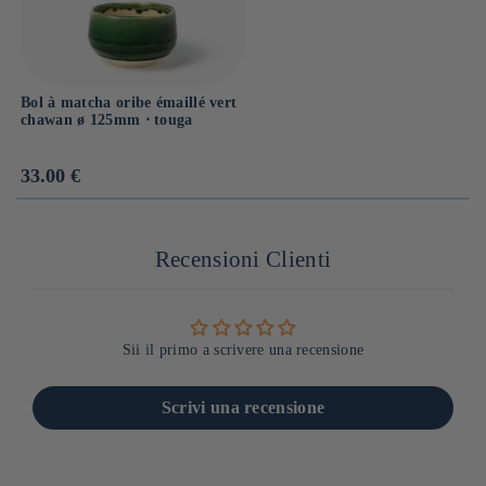
Bol à matcha oribe émaillé vert
chawan ø 125mm ⋅ touga
Prix
33.00 €
habituel
Recensioni Clienti
Sii il primo a scrivere una recensione
Scrivi una recensione