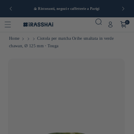
a e da 90 €
🍙 Ristoranti, negozi e caffetterie a Parigi
0
Home
Ciotola per matcha Oribe smaltata in verde
chawan, Ø 125 mm ⋅ Touga