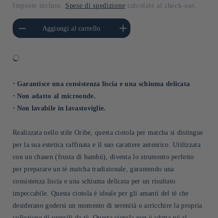
di
Imposte incluse.
Spese di spedizione
calcolate al check-out.
listino
i quantità per Default
Aumenta quantità per Default
Aggiungi al carrello
Title
Title
⋅ Garantisce una consistenza liscia e una schiuma delicata
⋅ Non adatto al microonde.
⋅ Non lavabile in lavastoviglie.
Realizzata nello stile Oribe, questa ciotola per matcha si distingue
per la sua estetica raffinata e il suo carattere autentico. Utilizzata
con un chasen (frusta di bambù), diventa lo strumento perfetto
per preparare un tè matcha tradizionale, garantendo una
consistenza liscia e una schiuma delicata per un risultato
impeccabile. Questa ciotola è ideale per gli amanti del tè che
desiderano godersi un momento di serenità o arricchire la propria
collezione di utensili da tè. Questa ciotola non è adatta né al