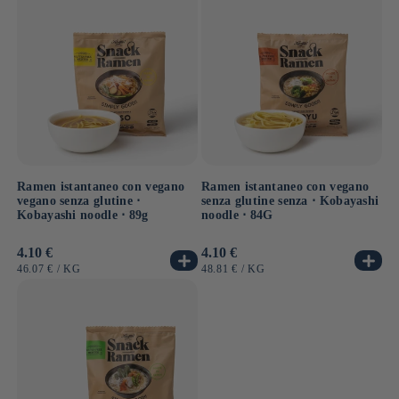
Ramen istantaneo con vegano
Ramen istantaneo con vegano
vegano senza glutine ⋅
senza glutine senza ⋅ Kobayashi
Kobayashi noodle ⋅ 89g
noodle ⋅ 84G
Prezzo
4.10 €
Prezzo
4.10 €
di
di
PREZZO
PER
PREZZO
PER
46.07 €
/
KG
48.81 €
/
KG
listino
listino
UNITARIO
UNITARIO