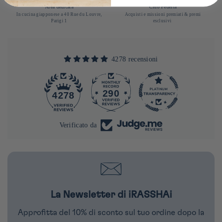
Area dedicata
Club Fedeltà
In cucina giapponese a 40 Rue du Louvre,
Acquisti e missioni premiati & premi
Parigi 1
esclusivi
4278 recensioni
290
4278
Verificato da
La Newsletter di iRASSHAi
Approfitta del 10% di sconto sul tuo ordine dopo la