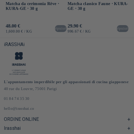
Matcha da cerimonia Rêve ⋅
Matcha classico Faune ⋅ KURA-
KURA-GE ⋅ 30 g
GE ⋅ 30 g
Prezzo
48.00 €
Prezzo
29.90 €
épuisé
épuisé
di
di
PREZZO
PER
PREZZO
PER
1,600.00 €
/
KG
996.67 €
/
KG
listino
listino
UNITARIO
UNITARIO
iRASSHAi
L'appuntamento imperdibile per gli appassionati di cucina giapponese
40 rue du Louvre, 75001 Parigi
01 84 74 35 30
hello@irasshai.co
ORDINE ONLINE
Irasshai
Centro assistenza e Domande frequenti