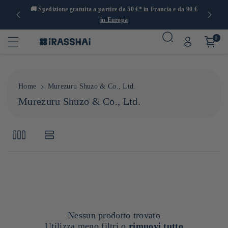
 con oltre
🚚
Spedizione gratuita a partire da 50 €* in Francia e da 90 €
in Europa
0
Home
Murezuru Shuzo & Co., Ltd.
C
Murezuru Shuzo & Co., Ltd.
o
l
l
e
z
i
o
n
e
Nessun prodotto trovato
:
Utilizza meno filtri o
rimuovi tutto