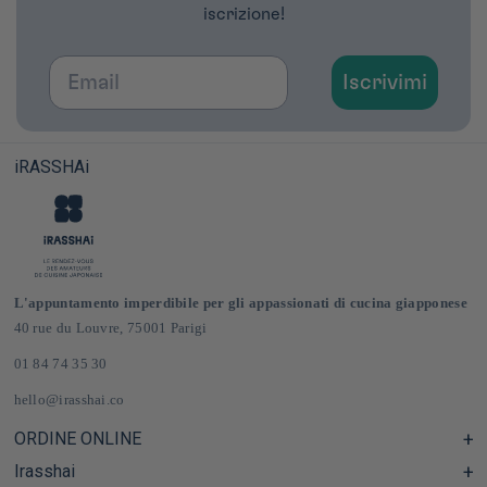
iscrizione!
Email
Iscrivimi
iRASSHAi
L'appuntamento imperdibile per gli appassionati di cucina giapponese
40 rue du Louvre, 75001 Parigi
01 84 74 35 30
hello@irasshai.co
ORDINE ONLINE
Irasshai
Centro assistenza e Domande frequenti