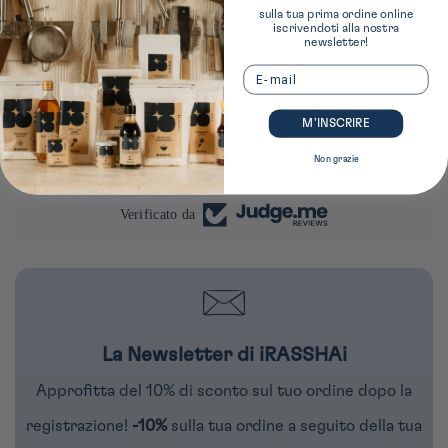
Parigi 1
esclusivi
sulla tua prima ordine online
iscrivendoti alla nostra
newsletter!
Email
4277 recensioni
M’INSCRIRE
290
4277
Non grazie
Verificato da
La Newsletter di iRASSHAi
Approfitta del 10% di sconto sul tuo ordine dopo la
registrazione!
-10%
sulla tua ordine a seguito della tua