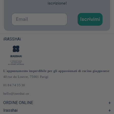
iscrizione!
Email
Iscrivimi
iRASSHAi
L'appuntamento imperdibile per gli appassionati di cucina giapponese
40 rue du Louvre, 75001 Parigi
01 84 74 35 30
hello@irasshai.co
ORDINE ONLINE
Irasshai
Centro assistenza e Domande frequenti