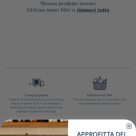
Nessun prodotto trovato
Utilizza meno filtri o
rimuovi tutto
Consegna gratuita
Riduzione del 10%
*a partire da 50 € presso un punto di ritiro in
*sul tuo prossimo ordine iscrivendoti alla
Francia; a partire da 85 € con consegna a
nostra newsletter (articoli esclusi)
domicilio in Francia; a partire da 90 € con
consegna a domicilio in Europa
APPROFITTA DEL