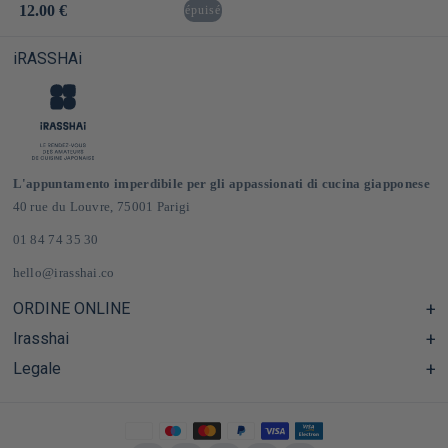
Prezzo
12.00 €
épuisé
di
listino
iRASSHAi
L'appuntamento imperdibile per gli appassionati di cucina giapponese
40 rue du Louvre, 75001 Parigi
01 84 74 35 30
hello@irasshai.co
ORDINE ONLINE
Irasshai
Centro assistenza e Domande frequenti
Consegna e spese di spedizione in Francia e in Europa
Legale
Orari di apertura al numero 40 di rue du Louvre, Parigi
Negozio online di prodotti alimentari giapponesi
Il concetto iRASSHAi
CGV
Il programma di fidelizzazione
Avviso legale
Privatizzazione