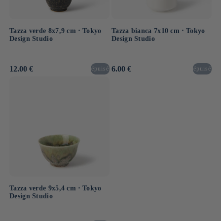
Tazza verde 8x7,9 cm ⋅ Tokyo
Tazza bianca 7x10 cm ⋅ Tokyo
Design Studio
Design Studio
Prezzo
12.00 €
Prezzo
6.00 €
épuisé
épuisé
di
di
listino
listino
Tazza verde 9x5,4 cm ⋅ Tokyo
Design Studio