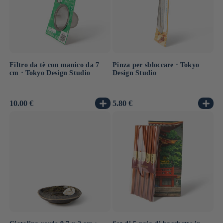
Filtro da tè con manico da 7
Pinza per sbloccare ⋅ Tokyo
cm ⋅ Tokyo Design Studio
Design Studio
Prezzo
10.00 €
Prezzo
5.80 €
di
di
listino
listino