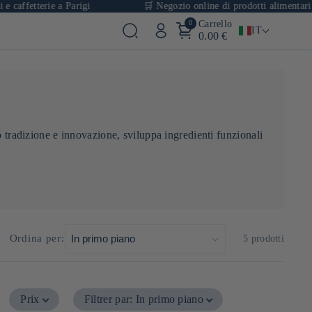
caffetterie a Parigi
🛒 Negozio online di prodotti alimentari gia
0
Carrello
IT
0.00 €
o tradizione e innovazione, sviluppa ingredienti funzionali
Ordina per:
5 prodotti
Prix
Filtrer par
:
In primo piano