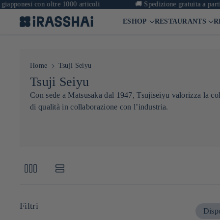
pponesi con oltre 1000 articoli
🚚
Spedizione gratuita a partire
ESHOP
RESTAURANTS
R
Home
Tsuji Seiyu
C
Tsuji Seiyu
o
Con sede a Matsusaka dal 1947, Tsujiseiyu valorizza la colz
di qualità in collaborazione con l’industria.
l
l
e
z
i
o
n
Filtri
Dispo
e