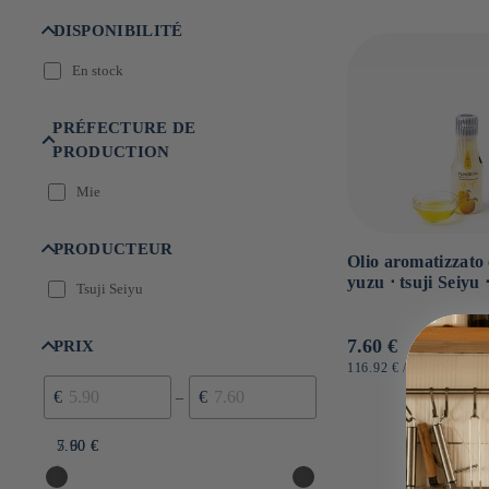
:
DISPONIBILITÉ
En stock
PRÉFECTURE DE
PRODUCTION
Mie
PRODUCTEUR
Olio aromatizzato
yuzu ⋅ tsuji Seiyu 
Tsuji Seiyu
Prezzo
7.60 €
PRIX
di
PREZZO
PER
116.92 €
/
KG
UNITARIO
listino
€
€
–
5.90 €
7.60 €