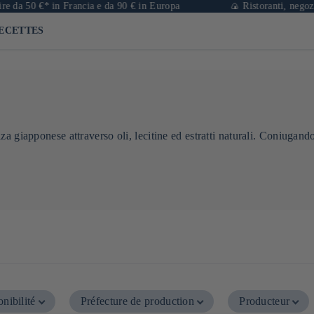
 da 50 €* in Francia e da 90 € in Europa
🍙 Ristoranti, negozi e 
ECETTES
a giapponese attraverso oli, lecitine ed estratti naturali. Coniugand
nibilité
Préfecture de production
Producteur