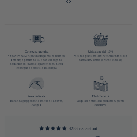
‹
›
Consegna gratuita
Riduzione del 10%
*a partire da 50 € presso un punto di ritiro in
*sul tuo prossimo ordine iscrivendoti alla
Francia; a partire da 85 € con consegna a
nostra newsletter (articoli esclusi)
domicilio in Francia; a partire da 90 € con
consegna a domicilio in Europa
Area dedicata
Club Fedeltà
In cucina giapponese a 40 Rue du Louvre,
Acquisti e missioni premiati & premi
Parigi 1
esclusivi
4283 recensioni