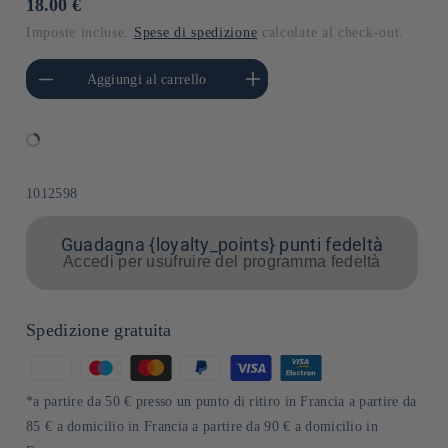
Prezzo
18.00 €
di
Imposte incluse.
Spese di spedizione
calcolate al check-out.
listino
i quantità per Default
Aumenta quantità per Default
Aggiungi al carrello
Title
Title
SKU:
1012598
Guadagna {loyalty_points} punti fedeltà
Accedi per usufruire del programma fedeltà
Spedizione gratuita
Metodi
di
*a partire da 50 € presso un punto di ritiro in Francia a partire da
pagamento
85 € a domicilio in Francia a partire da 90 € a domicilio in