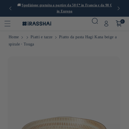
 con oltre
🚚
Spedizione gratuita a partire da 50 €* in Francia e da 90 €
in Europa
0
Home
Piatti e tazze
Piatto da pasta Hagi Kana beige a
spirale ⋅ Touga