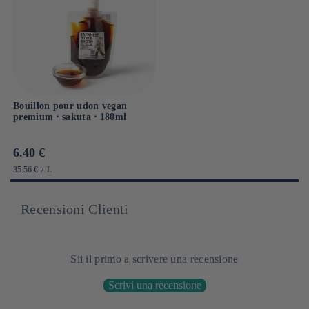
Bouillon pour udon vegan
premium ⋅ sakuta ⋅ 180ml
Prix
6.40 €
habituel
PRIX
PAR
35.56 €
/
L
UNITAIRE
Recensioni Clienti
Sii il primo a scrivere una recensione
Scrivi una recensione