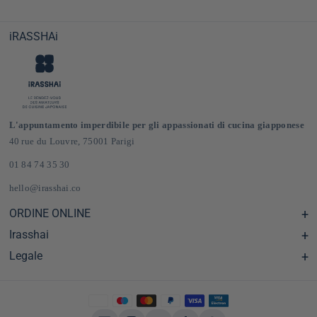
iRASSHAi
L'appuntamento imperdibile per gli appassionati di cucina giapponese
40 rue du Louvre, 75001 Parigi
01 84 74 35 30
hello@irasshai.co
ORDINE ONLINE
Irasshai
Centro assistenza e Domande frequenti
Consegna e spese di spedizione in Francia e in Europa
Legale
Orari di apertura al numero 40 di rue du Louvre, Parigi
Negozio online di prodotti alimentari giapponesi
Il concetto iRASSHAi
CGV
Il programma di fidelizzazione
Avviso legale
Privatizzazione
politica sulla riservatezza