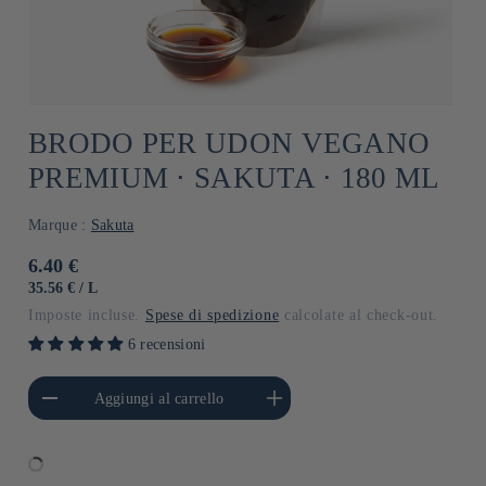
BRODO PER UDON VEGANO
PREMIUM ⋅ SAKUTA ⋅ 180 ML
Marque :
Sakuta
Prezzo
6.40 €
di
PREZZO
PER
35.56 €
/
L
UNITARIO
listino
Imposte incluse.
Spese di spedizione
calcolate al check-out.
6 recensioni
i quantità per Default
Aumenta quantità per Default
Aggiungi al carrello
Title
Title