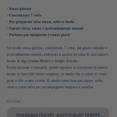
⋅ Senza glutine
⋅ Concentrato 7 volte
⋅ Per preparare salse tsuyu, nabe o dashi
⋅ Sapore ricco, salato e profondamente umami
⋅ Perfetto per insaporire i vostri piatti
Un brodo senza glutine, concentrato 7 volte, dal gusto rotondo e
profondamente umami, elaborato a partire da salsa di soia tamari,
brodo di alga kombu Rishiri e funghi shiitake.
Facile da usare e versatile, potete regolare la diluizione di questo
brodo in base alle vostre esigenze, in modo che si adatti ai vostri
gusti e alle vostre ricette. È ideale come base per zuppe, nabe,
oden o come salsa per accompagnare tempura e noodles.
SKU:
1012368
Guadagna {loyalty_points} punti fedeltà