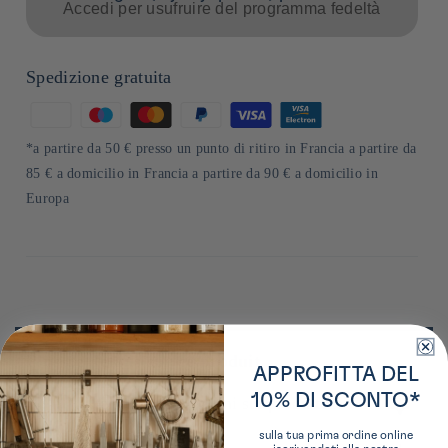
Accedi per usufruire del programma fedeltà
Spedizione gratuita
Metodi
di
*a partire da 50 € presso un punto di ritiro in Francia a partire da
pagamento
85 € a domicilio in Francia a partire da 90 € a domicilio in
Europa
Plus de détails sur ce produit
APPROFITTA DEL
10% DI SCONTO*
Ulteriori informazioni sul produttore
sulla tua prima ordine online