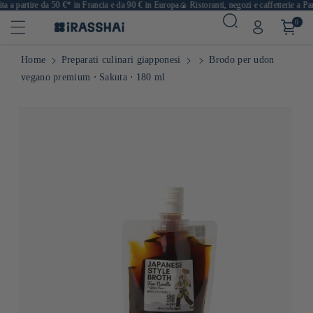
 a partire da 50 €* in Francia e da 90 € in Europa
🍙 Ristoranti, negozi e caffetterie a Pari
0
Home
Preparati culinari giapponesi
Brodo per udon
vegano premium ⋅ Sakuta ⋅ 180 ml