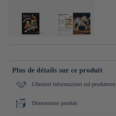
Plus de détails sur ce produit
Ulteriori informazioni sul produttore
Les éditions First, fondées dans les années 1990, se sont fait c
Dimensions produit
publient aussi des titres phares en cuisine, parentalité, humour