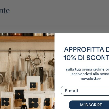
nte
APPROFITTA 
10% DI SCON
sulla tua prima ordine o
iscrivendoti alla nost
newsletter!
Email
M’INSCRIRE