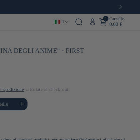
0
Carrello
IT
0.00 €
INA DEGLI ANIME" ⋅ FIRST
i spedizione
calcolate al check-out.
ta quantità per Default
rello
Title
i anime giapponesi preferiti, per assaggiare finalmente i piatti che vi