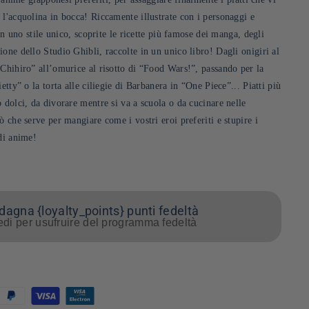
 l'acquolina in bocca! Riccamente illustrate con i personaggi e
 in uno stile unico, scoprite le ricette più famose dei manga, degli
one dello Studio Ghibli, raccolte in un unico libro! Dagli onigiri al
 Chihiro” all’omurice al risotto di “Food Wars!”, passando per la
etty” o la torta alle ciliegie di Barbanera in “One Piece”... Piatti più
 dolci, da divorare mentre si va a scuola o da cucinare nelle
ò che serve per mangiare come i vostri eroi preferiti e stupire i
di anime!
agna {loyalty_points} punti fedeltà
di per usufruire del programma fedeltà