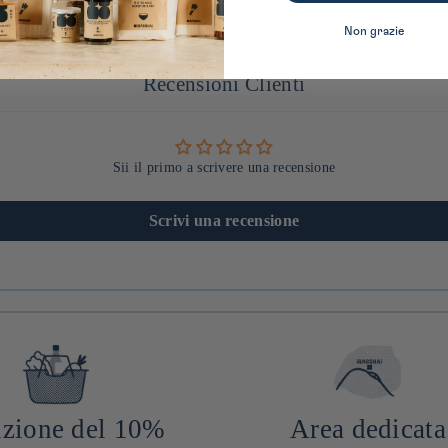
Non grazie
Recensioni Clienti
Sii il primo a scrivere una recensione
Scrivi una recensione
zione del 10%
Area dedicata