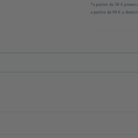
di
*a partire da 50 € presso 
pagamento
a partire da 90 € a domic
onnaître du grand public avec la collection « Pour les Nuls ». Aujourd’hui l
 et culture web, toujours avec une touche de bonne humeur.