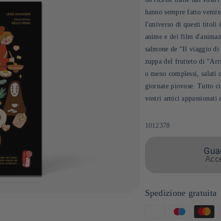
hanno sempre fatto venire
l'universo di questi titoli
anime e dei film d'animazi
salmone de “Il viaggio di
zuppa del frutteto di “Arri
o meno complessi, salati o
giornate piovose. Tutto ci
vostri amici appassionati 
SKU:
1012378
Guad
Acce
Spedizione gratuita
Metodi