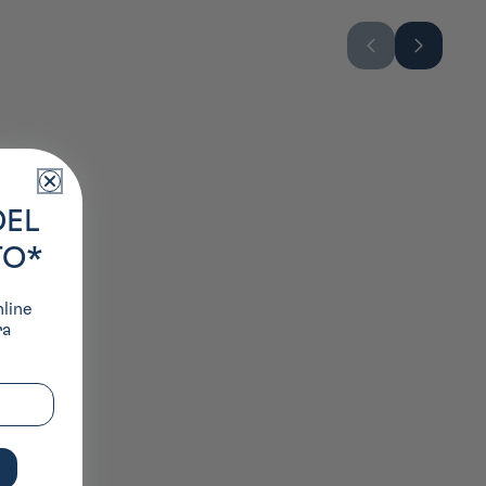
DEL
TO*
nline
ra