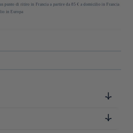
un punto di ritiro in Francia a partire da 85 € a domicilio in Francia
ilio in Europa
eaders du livre pratique et du développement personnel, elles