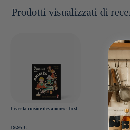
2cm x 19cm x 24cm
Prodotti visualizzati di rece
Livre la cuisine des animés ⋅ first
Prix
19.95 €