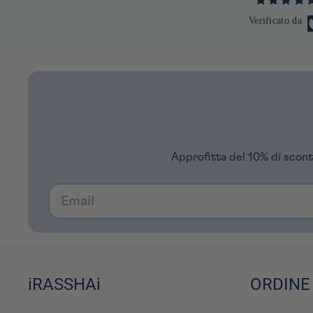
Verificato da
Approfitta del 10% di scont
Email
iRASSHAi
ORDINE