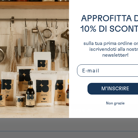
APPROFITTA 
10% DI SCON
sulla tua prima ordine o
iscrivendoti alla nost
newsletter!
Recensioni Clienti
Email
M’INSCRIRE
Sii il primo a scrivere una recensione
Non grazie
Scrivi una recensione