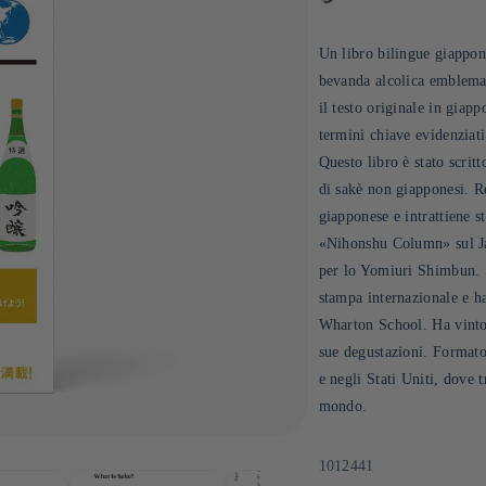
Un libro bilingue giappone
bevanda alcolica emblemat
il testo originale in giapp
termini chiave evidenziati
Questo libro è stato scri
di sakè non giapponesi. R
giapponese e intrattiene st
«Nihonshu Column» sul Ja
per lo Yomiuri Shimbun. 
stampa internazionale e ha
Wharton School. Ha vinto p
sue degustazioni. Formato
e negli Stati Uniti, dove t
mondo.
SKU:
1012441