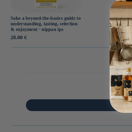
Sake a beyond-the-basics guide to
understanding, tasting, selection
& enjoyment ⋅ nippan ips
Prix
28.00 €
habituel