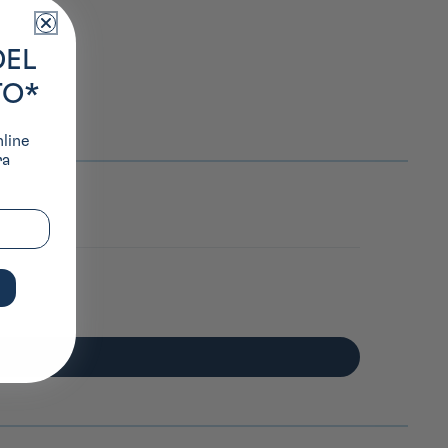
DEL
TO*
nline
ra