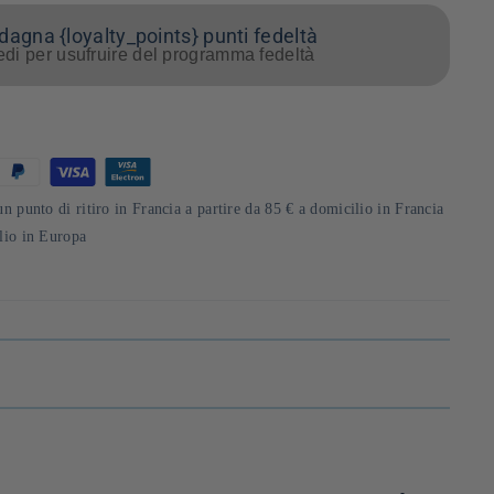
agna {loyalty_points} punti fedeltà
di per usufruire del programma fedeltà
un punto di ritiro in Francia a partire da 85 € a domicilio in Francia
ilio in Europa