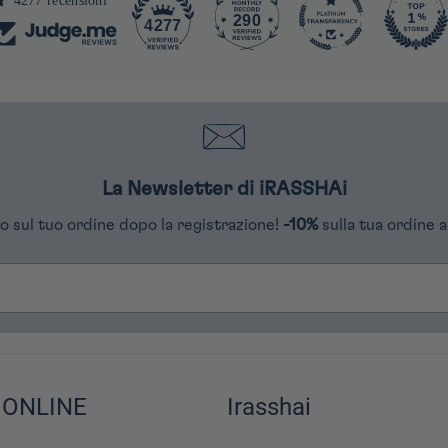
4277 recensioni
290
4277
La Newsletter di iRASSHAi
o sul tuo ordine dopo la registrazione!
-10%
sulla tua ordine a
 ONLINE
Irasshai