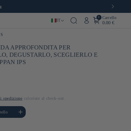
a
0
Carrello
IT
0.00 €
PS
IDA APPROFONDITA PER
, DEGUSTARLO, SCEGLIERLO E
PPAN IPS
i spedizione
calcolate al check-out.
ta quantità per Default
rello
Title