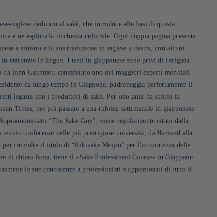
se-inglese dedicato al sakè, che introduce alle basi di questa
ica e ne esplora la ricchezza culturale. Ogni doppia pagina presenta
onese a sinistra e la sua traduzione in inglese a destra, con alcuni
 in entrambe le lingue. I testi in giapponese sono privi di furigana.
tto da John Gauntner, considerato uno dei maggiori esperti mondiali
esidente da lungo tempo in Giappone, padroneggia perfettamente il
retti legami con i produttori di sake. Per otto anni ha scritto la
pan Times, per poi passare a una rubrica settimanale in giapponese
Soprannominato “The Sake Guy”, viene regolarmente citato dalla
 tenuto conferenze nelle più prestigiose università, da Harvard alla
er tre volte il titolo di “Kikizake Meijin” per l’accuratezza delle
re di chiara fama, tiene il «Sake Professional Course» in Giappone
rasmette le sue conoscenze a professionisti e appassionati di tutto il