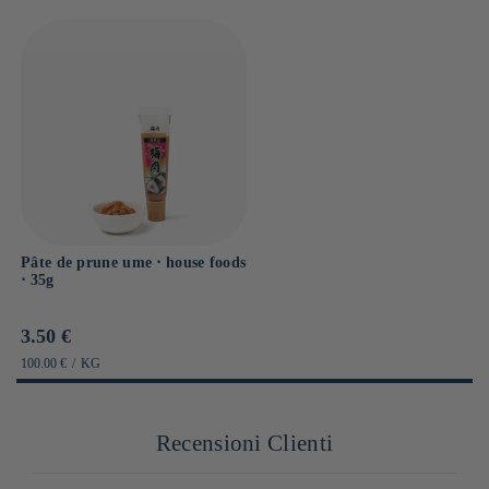
Pâte de prune ume ⋅ house foods
⋅ 35g
Prix
3.50 €
habituel
PRIX
PAR
100.00 €
/
KG
UNITAIRE
Recensioni Clienti