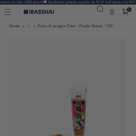
esi con oltre 1000 articoli
🚚
Spedizione gratuita a partire da 50 €* in Francia e da 90 € 
0
Home
Pasta di prugne Ume ⋅ Foods House ⋅ 35G