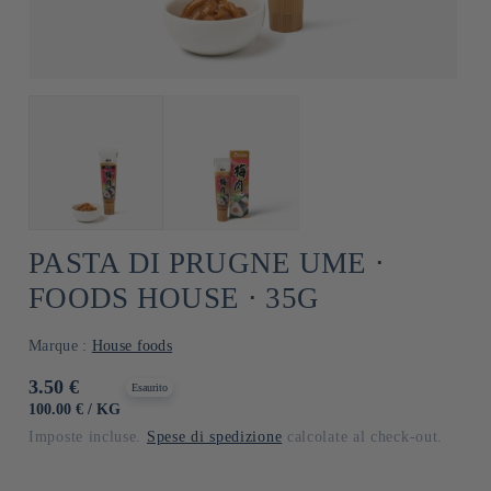
PASTA DI PRUGNE UME ⋅
FOODS HOUSE ⋅ 35G
Marque :
House foods
Prezzo
3.50 €
Esaurito
di
PREZZO
PER
100.00 €
/
KG
UNITARIO
listino
Imposte incluse.
Spese di spedizione
calcolate al check-out.