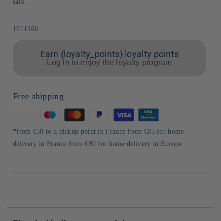
safe.
Sku:
1011360
Earn {loyalty_points} loyalty points
Log in to enjoy the loyalty program
Free shipping
Means
of
*from €50 to a pickup point in France from €85 for home
payment
delivery in France from €90 for home delivery in Europe