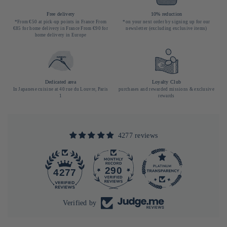
Free delivery
10% reduction
*From €50 at pick-up points in France From
*on your next order by signing up for our
€85 for home delivery in France From €90 for
newsletter (excluding exclusive items)
home delivery in Europe
Dedicated area
Loyalty Club
In Japanese cuisine at 40 rue du Louvre, Paris
purchases and rewarded missions & exclusive
1
rewards
4277 reviews
290
4277
Verified by