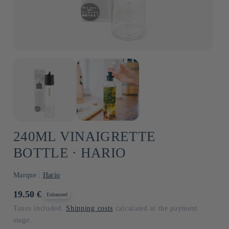
240ML VINAIGRETTE
BOTTLE ⋅ HARIO
Marque :
Hario
Usual
19.50 €
Exhausted
price
Taxes included.
Shipping costs
calculated at the payment
stage.