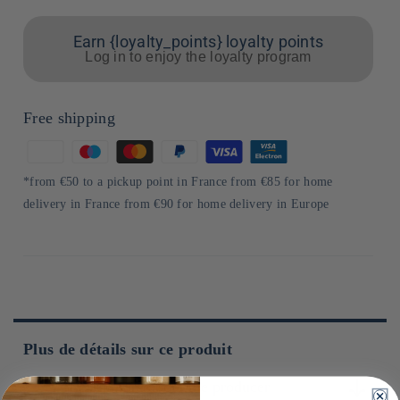
Earn {loyalty_points} loyalty points
Log in to enjoy the loyalty program
Free shipping
Means
of
*from €50 to a pickup point in France from €85 for home
payment
delivery in France from €90 for home delivery in Europe
Plus de détails sur ce produit
Learn more about the producer