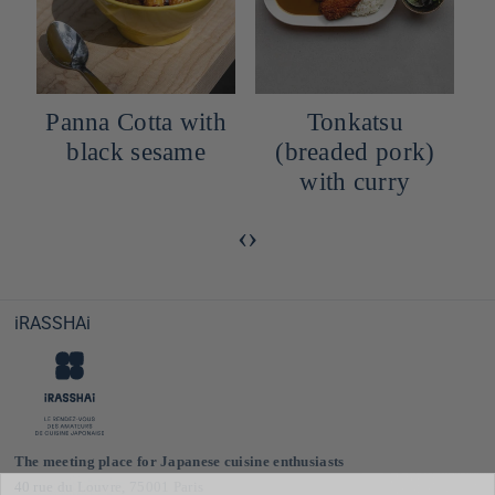
h
Tonkatsu
Hanami Dango
(breaded pork)
Mochi with his
with curry
Mitarashic sauce
‹
›
iRASSHAi
The meeting place for Japanese cuisine enthusiasts
40 rue du Louvre, 75001 Paris