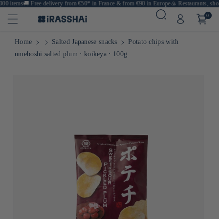
00 items
🚚
Free delivery from €50* in France & from €90 in Europe
🍙 Restaurants, shops
0
Home
Salted Japanese snacks
Potato chips with
umeboshi salted plum ⋅ koikeya ⋅ 100g