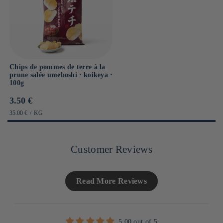
Chips de pommes de terre à la
prune salée umeboshi ⋅ koikeya ⋅
100g
Prix
3.50 €
habituel
PRIX
PAR
35.00 €
/
KG
UNITAIRE
Customer Reviews
Read More Reviews
5.00 out of 5