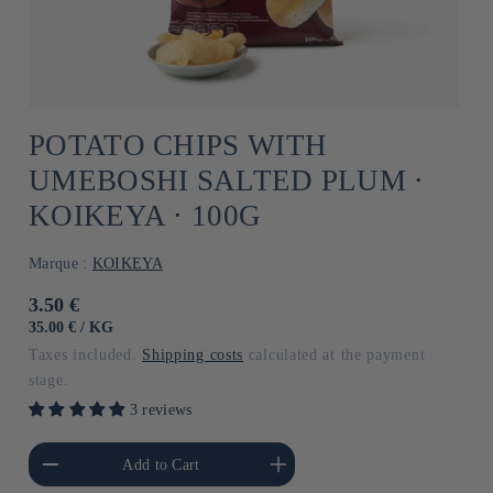
POTATO CHIPS WITH
UMEBOSHI SALTED PLUM ⋅
KOIKEYA ⋅ 100G
Marque :
KOIKEYA
Usual
3.50 €
price
UNIT
BY
35.00 €
/
KG
PRICE
Taxes included.
Shipping costs
calculated at the payment
stage.
3 reviews
he amount of Default
Increase the amount of Default
Add to Cart
Title
Title