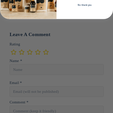
‹
›
No thank you
Leave A Comment
Rating
Name *
Email *
Comment *