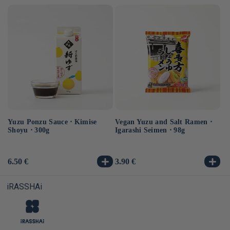
Yuzu Ponzu Sauce ⋅ Kimise
Vegan Yuzu and Salt Ramen ⋅
Ve
Shoyu ⋅ 300g
Igarashi Seimen ⋅ 98g
⋅ 
Usual
6.50 €
Usual
3.90 €
Us
3.
price
price
pr
iRASSHAi