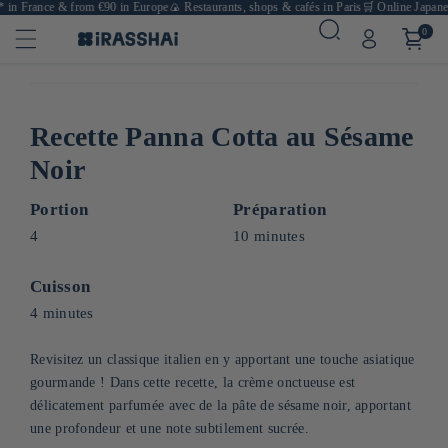
in France & from €90 in Europe
🍙 Restaurants, shops & cafés in Paris
🛒 Online Japanese
0
Recette Panna Cotta au Sésame
Noir
Portion
Préparation
4
10 minutes
Cuisson
4 minutes
Revisitez un classique italien en y apportant une touche asiatique
gourmande ! Dans cette recette, la crème onctueuse est
délicatement parfumée avec de la pâte de sésame noir, apportant
une profondeur et une note subtilement sucrée.