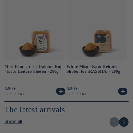
Miso Blanc at the Hakone Koji
Ba
White Miso ⋅ Kato Heitaro
⋅ Kato Heitaro Shoten ⋅ 200g
as
Shoten for iRASSHAi ⋅ 200g
Usual
5.50 €
Us
6.
Usual
5.50 €
price
pr
price
UNIT
BY
UN
UNIT
BY
27.50 €
/
KG
12
27.50 €
/
KG
PRICE
PR
PRICE
The latest arrivals
Show all