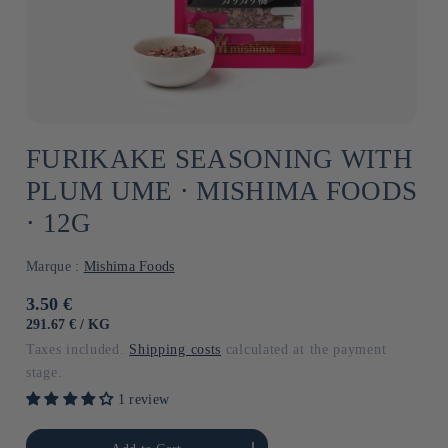
FURIKAKE SEASONING WITH
PLUM UME ⋅ MISHIMA FOODS
⋅ 12G
Marque :
Mishima Foods
Usual
3.50 €
price
UNIT
BY
291.67 €
/
KG
PRICE
Taxes included.
Shipping costs
calculated at the payment
stage.
1 review
he amount of Default
Increase the amount of Default