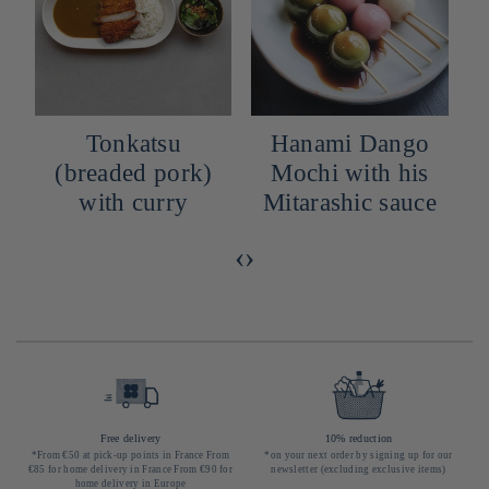
h
Tonkatsu
Hanami Dango
(breaded pork)
Mochi with his
with curry
Mitarashic sauce
‹
›
Free delivery
10% reduction
*From €50 at pick-up points in France From
*on your next order by signing up for our
€85 for home delivery in France From €90 for
newsletter (excluding exclusive items)
home delivery in Europe