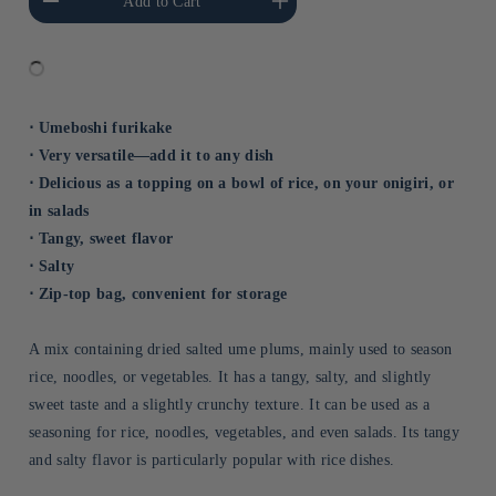
Add to Cart
Title
Title
⋅ Umeboshi furikake
⋅ Very versatile—add it to any dish
⋅ Delicious as a topping on a bowl of rice, on your onigiri, or
in salads
⋅ Tangy, sweet flavor
⋅ Salty
⋅ Zip-top bag, convenient for storage
A mix containing dried salted ume plums, mainly used to season
rice, noodles, or vegetables. It has a tangy, salty, and slightly
sweet taste and a slightly crunchy texture. It can be used as a
seasoning for rice, noodles, vegetables, and even salads. Its tangy
and salty flavor is particularly popular with rice dishes.