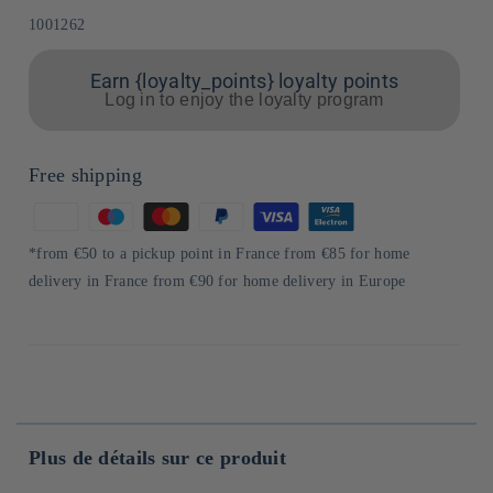
Sku:
1001262
Earn {loyalty_points} loyalty points
Log in to enjoy the loyalty program
Free shipping
Means
of
*from €50 to a pickup point in France from €85 for home
payment
delivery in France from €90 for home delivery in Europe
Plus de détails sur ce produit