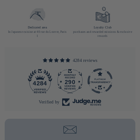
Dedicated area
Loyalty Club
In Japanese cuisine at 40 rue du Louvre, Paris
purchases and rewarded missions & exclusive
1
rewards
4284 reviews
290
4284
Verified by