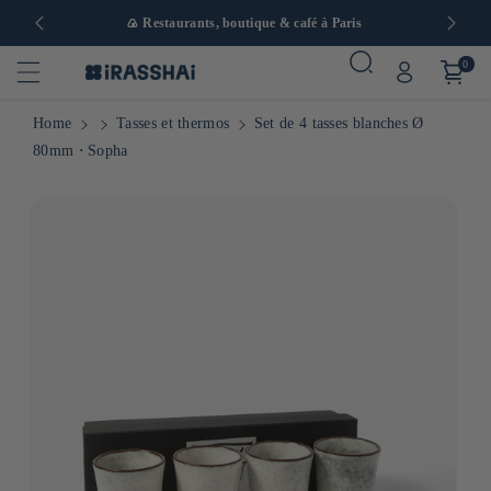
 en Europe
🍙 Restaurants, boutique & café à Paris
0
Home
Tasses et thermos
Set de 4 tasses blanches Ø
80mm ⋅ Sopha