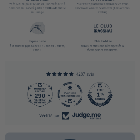
*dès 50€ en point relais en Francedès 85€ à
*sur votre prochaine commande en vous
domicile en Franceà partir de 90€ à domicile
inscrivant à notre newsletter (hors articles
en Europe
exclus)
Espace dédié
Club Fidélité
à la cuisine japonaise au 40 rue du Louvre,
achats et missions récompensés &
Paris 1
récompenses exclusives
4287 avis
290
4287
Vérifié par