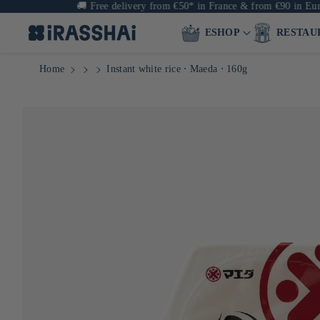
🚚
Free delivery from €50* in France & from €90 in Europe
ESHOP
RESTAU
Home
Instant white rice ⋅ Maeda ⋅ 160g