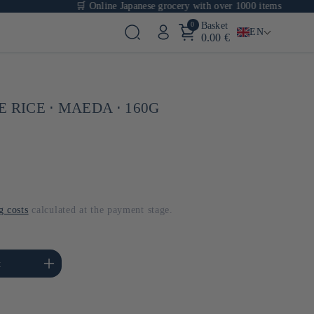
🛒 Online Japanese grocery with over 1000 items
0
Basket
EN
0.00 €
 RICE ⋅ MAEDA ⋅ 160G
g costs
calculated at the payment stage.
se the amount of Default
t
Title