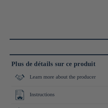
Plus de détails sur ce produit
Learn more about the producer
Maeda, fondée en 1924 et située à Uwajima dans la région d'Ehim
Instructions
particulier sur l'utilisation d'ingrédients locaux et naturels, san
intégrant des technologies modernes pour répondre aux besoins 