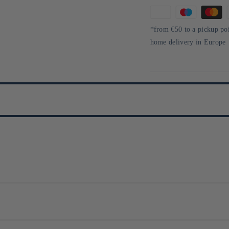
Means
of
*from €50 to a pickup po
payment
home delivery in Europe
e, se spécialise dans la fabrication de produits alimentaires à base de céré
s additifs ni colorants. Sa philosophie repose sur la création de produits sûrs
de ses clients. Maeda met également l'accent sur l'innovation, avec des pr