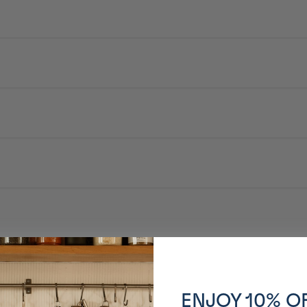
min à 500w.
tirer l'opercule.
ENJOY 10% O