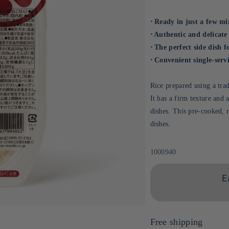
⋅ Ready in just a few m
⋅ Authentic and delicate
⋅ The perfect side dish f
⋅ Convenient single-servi
Rice prepared using a trad
It has a firm texture and a
dishes. This pre-cooked, r
dishes.
Sku:
1000940
E
Free shipping