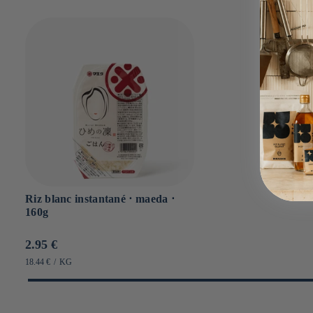
Riz blanc instantané ⋅ maeda ⋅
160g
Prix
2.95 €
habituel
PRIX
PAR
18.44 €
/
KG
UNITAIRE