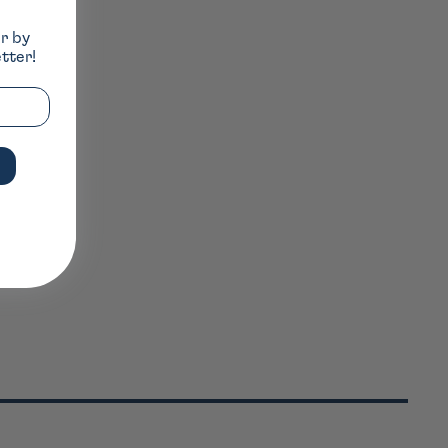
er by
tter!