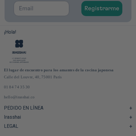
Email
Registrarme
¡Hola!
El lugar de encuentro para los amantes de la cocina japonesa
Calle del Louvre, 40, 75001 París
01 84 74 35 30
hello@irasshai.co
PEDIDO EN LÍNEA
Irasshai
Centro de ayuda y preguntas frecuentes
Envíos y gastos de envío en Francia y Europa
LEGAL
Horario de la sede de la calle del Louvre, 40, París
Tienda de comestibles japonesa online
El concepto iRASSHAi
CGV