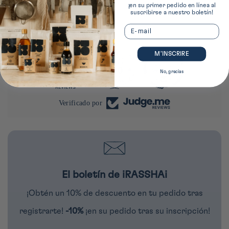
¡en su primer pedido en línea al
suscribirse a nuestro boletín!
Email
4284 reseñas
M’INSCRIRE
290
4284
No, gracias
Verificado por
El boletín de iRASSHAi
¡Obtén un 10% de descuento en tu pedido tras
registrarte!
-10%
¡en su pedido tras su inscripción!