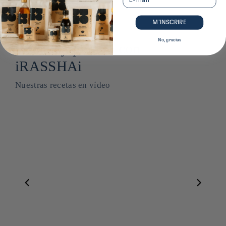
M’INSCRIRE
No, gracias
Cocina japonesa con
iRASSHAi
Nuestras recetas en vídeo
Miso blanc ⋅ Kato Heitaro Shoten pour iRASSHAi ⋅ 200g
Arroz blanco Koshihikari ⋅ Nanohana para iRASSHAi ⋅ 1 kg
$19.00
--