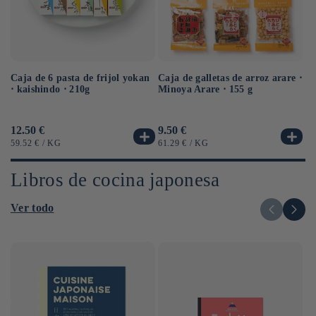
Caja de 6 pasta de frijol yokan
Caja de galletas de arroz arare ⋅
Se
⋅ kaishindo ⋅ 210g
Minoya Arare ⋅ 155 g
az
Precio
12.50 €
Precio
9.50 €
Pr
42
habitual
habitual
ha
PRECIO
POR
PRECIO
POR
59.52 €
/
KG
61.29 €
/
KG
UNITARIO
UNITARIO
Libros de cocina japonesa
Ver todo