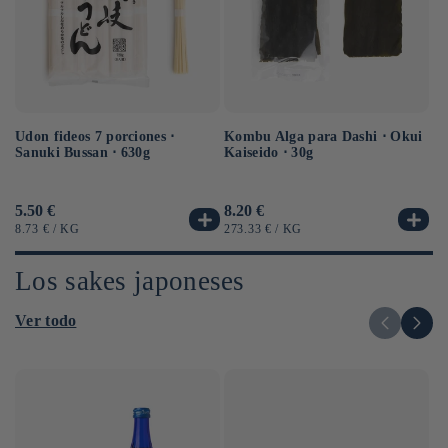
Udon fideos 7 porciones ⋅
Kombu Alga para Dashi ⋅ Okui
Sa
Sanuki Bussan ⋅ 630g
Kaiseido ⋅ 30g
Go
Precio
5.50 €
Precio
8.20 €
Pr
5.
habitual
habitual
ha
PRECIO
POR
PRECIO
POR
PR
8.73 €
/
KG
273.33 €
/
KG
57
UNITARIO
UNITARIO
UN
Los sakes japoneses
Ver todo