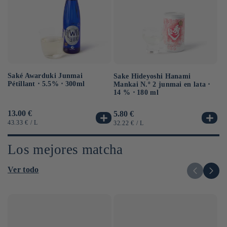
Saké Awarduki Junmai
Sa
Sake Hideyoshi Hanami
Pétillant ⋅ 5.5% ⋅ 300ml
12
Mankai N.º 2 junmai en lata ⋅
14 % ⋅ 180 ml
Precio
13.00 €
Pr
8.
Precio
5.80 €
habitual
ha
habitual
PRECIO
POR
PR
PRECIO
POR
43.33 €
/
L
28
32.22 €
/
L
UNITARIO
UN
UNITARIO
Los mejores matcha
Ver todo