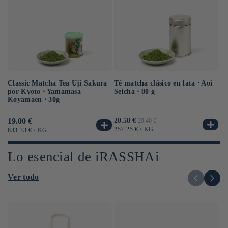
Classic Matcha Tea Uji Sakura
Té matcha clásico en lata ⋅ Aoi
Té
por Kyoto ⋅ Yamamasa
Seicha ⋅ 80 g
Ko
Koyamaen ⋅ 30g
g
Precio
19.00 €
Precio
20.58 €
Precio
Pr
12
29.40 €
habitual
de
habitual
ha
PRECIO
POR
257.25 €
/
KG
PRECIO
POR
PR
633.33 €
/
KG
40
UNITARIO
oferta
UNITARIO
UN
Lo esencial de iRASSHAi
Ver todo