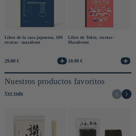
Libro de la casa japonesa, 100
Libro de Tokio, recetas ⋅
Li
recetas ⋅ marabout
Marabrout
fi
sa
Precio
29.00 €
Precio
10.90 €
Pr
14
habitual
habitual
ha
Nuestros productos favoritos
Ver todo