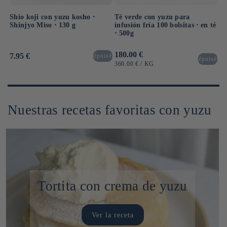
Shio koji con yuzu kosho ⋅
Té verde con yuzu para
Shinjyo Miso ⋅ 130 g
infusión fría 100 bolsitas ⋅ en té
⋅ 500g
Precio
180.00 €
Precio
7.95 €
épuisé
épuisé
habitual
habitual
PRECIO
POR
360.00 €
/
KG
UNITARIO
Nuestras recetas favoritas con yuzu
Tortita con crema de yuzu
Ver la receta