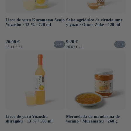
Licor de yuzu Kuromatsu Senjo
Salsa agridulce de ciruela ume
Yuzushu ⋅ 12 % ⋅ 720 ml
y yuzu ⋅ Otone Zuke ⋅ 120 ml
Precio
26.00 €
Precio
9.20 €
épuisé
épuisé
habitual
habitual
PRECIO
POR
PRECIO
POR
36.11 €
/
L
76.67 €
/
L
UNITARIO
UNITARIO
Licor de yuzu Yuzushu
Mermelada de mandarina de
shiragiku ⋅ 13 % ⋅ 500 ml
verano ⋅ Muramatsu ⋅ 260 g