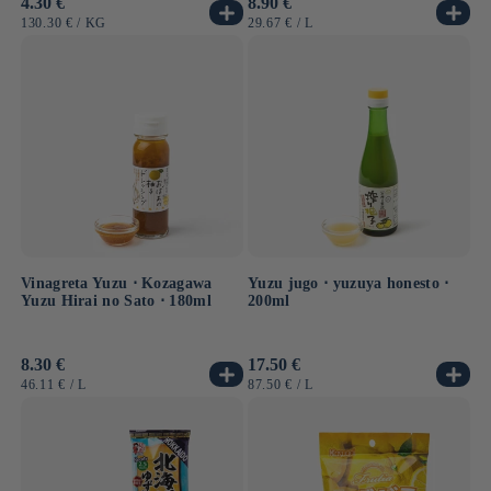
Precio
4.30 €
Precio
8.90 €
habitual
habitual
PRECIO
POR
PRECIO
POR
130.30 €
/
KG
29.67 €
/
L
UNITARIO
UNITARIO
Vinagreta Yuzu ⋅ Kozagawa
Yuzu jugo ⋅ yuzuya honesto ⋅
Yuzu Hirai no Sato ⋅ 180ml
200ml
Precio
8.30 €
Precio
17.50 €
habitual
habitual
PRECIO
POR
PRECIO
POR
46.11 €
/
L
87.50 €
/
L
UNITARIO
UNITARIO