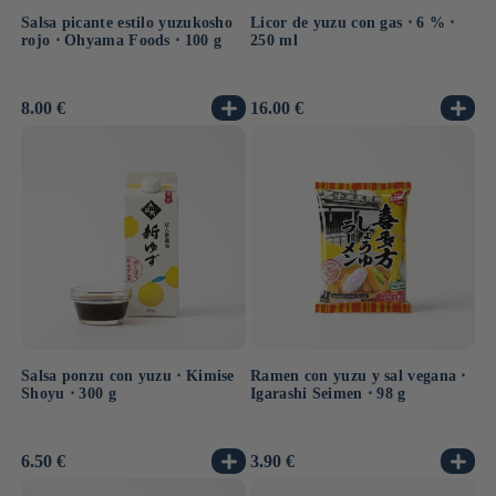
Salsa picante estilo yuzukosho
Licor de yuzu con gas ⋅ 6 % ⋅
rojo ⋅ Ohyama Foods ⋅ 100 g
250 ml
Precio
8.00 €
Precio
16.00 €
habitual
habitual
Salsa ponzu con yuzu ⋅ Kimise
Ramen con yuzu y sal vegana ⋅
Shoyu ⋅ 300 g
Igarashi Seimen ⋅ 98 g
Precio
6.50 €
Precio
3.90 €
habitual
habitual