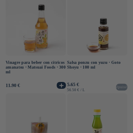
Vinagre para beber con cítricos
Salsa ponzu con yuzu ⋅ Goto
amanatsu ⋅ Matsuai Foods ⋅ 300
Shoyu ⋅ 100 ml
ml
Precio
5.65 €
Precio
11.90 €
épuisé
habitual
habitual
PRECIO
POR
56.50 €
/
L
UNITARIO