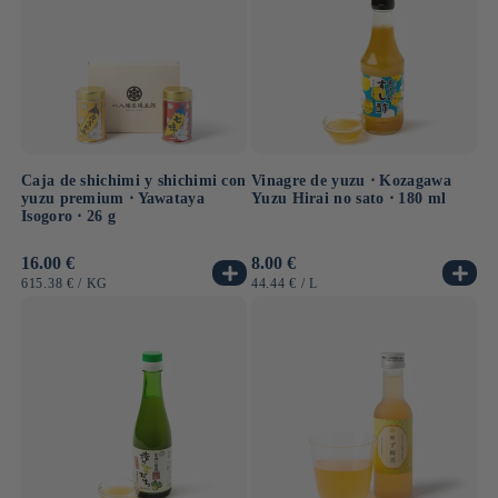
Caja de shichimi y shichimi con
Vinagre de yuzu ⋅ Kozagawa
yuzu premium ⋅ Yawataya
Yuzu Hirai no sato ⋅ 180 ml
Isogoro ⋅ 26 g
Precio
16.00 €
Precio
8.00 €
habitual
habitual
PRECIO
POR
PRECIO
POR
615.38 €
/
KG
44.44 €
/
L
UNITARIO
UNITARIO