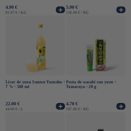
Precio
4.90 €
Precio
5.90 €
habitual
habitual
PRECIO
POR
PRECIO
POR
81.67 €
/
KG
118.00 €
/
KG
UNITARIO
UNITARIO
Licor de yuzu Sanzen Yuzushu ⋅
Pasta de wasabi con yuzu ⋅
7 % ⋅ 500 ml
Tamaruya ⋅ 28 g
Precio
22.00 €
Precio
4.70 €
habitual
habitual
PRECIO
POR
PRECIO
POR
44.00 €
/
L
167.86 €
/
KG
UNITARIO
UNITARIO