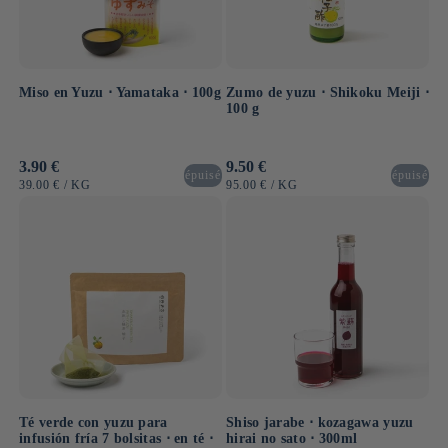
Miso en Yuzu ⋅ Yamataka ⋅ 100g
Zumo de yuzu ⋅ Shikoku Meiji ⋅
100 g
Precio
3.90 €
Precio
9.50 €
épuisé
épuisé
habitual
habitual
PRECIO
POR
PRECIO
POR
39.00 €
/
KG
95.00 €
/
KG
UNITARIO
UNITARIO
Té verde con yuzu para
Shiso jarabe ⋅ kozagawa yuzu
infusión fría 7 bolsitas ⋅ en té ⋅
hirai no sato ⋅ 300ml