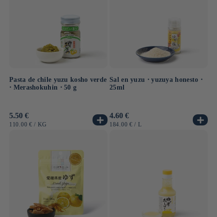
Pasta de chile yuzu kosho verde
Sal en yuzu ⋅ yuzuya honesto ⋅
⋅ Merashokuhin ⋅ 50 g
25ml
Precio
5.50 €
Precio
4.60 €
habitual
habitual
PRECIO
POR
PRECIO
POR
110.00 €
/
KG
184.00 €
/
L
UNITARIO
UNITARIO