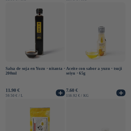
UNITARIO
UNITARIO
Salsa de soja en Yuzu ⋅ nitanta ⋅
Aceite con sabor a yuzu ⋅ tsuji
200ml
seiyu ⋅ 65g
Precio
11.90 €
Precio
7.60 €
habitual
habitual
PRECIO
POR
PRECIO
POR
59.50 €
/
L
116.92 €
/
KG
UNITARIO
UNITARIO