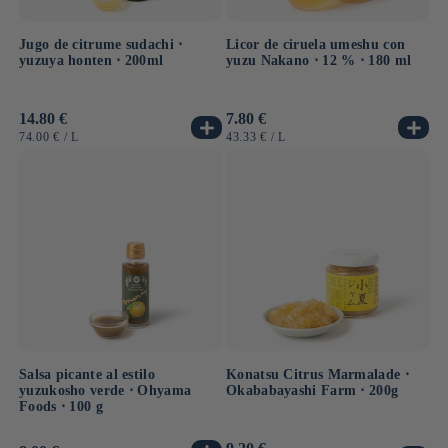
Jugo de citrume sudachi ⋅
Licor de ciruela umeshu con
yuzuya honten ⋅ 200ml
yuzu Nakano ⋅ 12 % ⋅ 180 ml
Precio
14.80 €
Precio
7.80 €
habitual
habitual
PRECIO
POR
PRECIO
POR
74.00 €
/
L
43.33 €
/
L
UNITARIO
UNITARIO
Salsa picante al estilo
Konatsu Citrus Marmalade ⋅
yuzukosho verde ⋅ Ohyama
Okababayashi Farm ⋅ 200g
Foods ⋅ 100 g
Precio