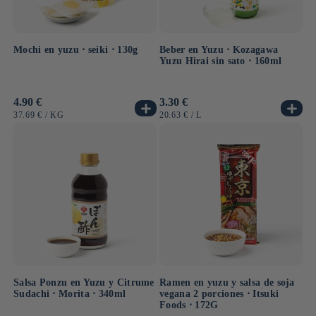
Mochi en yuzu ⋅ seiki ⋅ 130g
Beber en Yuzu ⋅ Kozagawa
Yuzu Hirai sin sato ⋅ 160ml
Precio
4.90 €
Precio
3.30 €
habitual
habitual
PRECIO
POR
PRECIO
POR
37.69 €
/
KG
20.63 €
/
L
UNITARIO
UNITARIO
Salsa Ponzu en Yuzu y Citrume
Ramen en yuzu y salsa de soja
Sudachi ⋅ Morita ⋅ 340ml
vegana 2 porciones ⋅ Itsuki
Foods ⋅ 172G