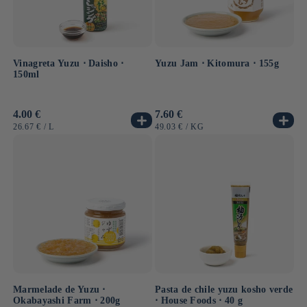
Vinagreta Yuzu ⋅ Daisho ⋅
Yuzu Jam ⋅ Kitomura ⋅ 155g
150ml
Precio
4.00 €
Precio
7.60 €
habitual
habitual
PRECIO
POR
PRECIO
POR
26.67 €
/
L
49.03 €
/
KG
UNITARIO
UNITARIO
Marmelade de Yuzu ⋅
Pasta de chile yuzu kosho verde
Okabayashi Farm ⋅ 200g
⋅ House Foods ⋅ 40 g