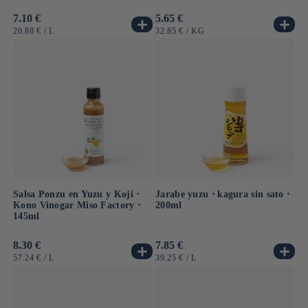
Precio
7.10 €
Precio
5.65 €
habitual
habitual
PRECIO
POR
PRECIO
POR
20.88 €
/
L
32.85 €
/
KG
UNITARIO
UNITARIO
Salsa Ponzu en Yuzu y Koji ⋅
Jarabe yuzu ⋅ kagura sin sato ⋅
Kono Vinogar Miso Factory ⋅
200ml
145ml
Precio
8.30 €
Precio
7.85 €
habitual
habitual
PRECIO
POR
PRECIO
POR
57.24 €
/
L
39.25 €
/
L
UNITARIO
UNITARIO