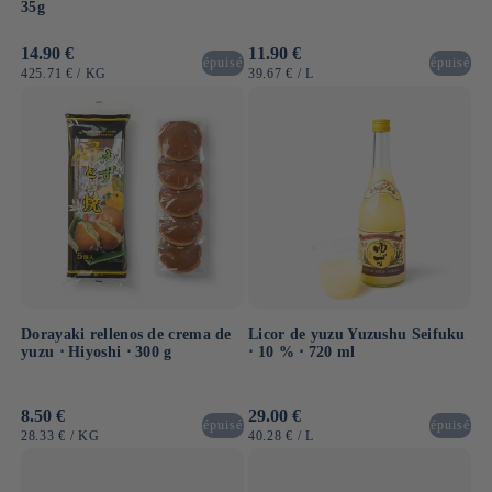
35g
Precio
14.90 €
Precio
11.90 €
épuisé
épuisé
habitual
habitual
PRECIO
POR
PRECIO
POR
425.71 €
/
KG
39.67 €
/
L
UNITARIO
UNITARIO
Dorayaki rellenos de crema de
Licor de yuzu Yuzushu Seifuku
yuzu ⋅ Hiyoshi ⋅ 300 g
⋅ 10 % ⋅ 720 ml
Precio
8.50 €
Precio
29.00 €
épuisé
épuisé
habitual
habitual
PRECIO
POR
PRECIO
POR
28.33 €
/
KG
40.28 €
/
L
UNITARIO
UNITARIO