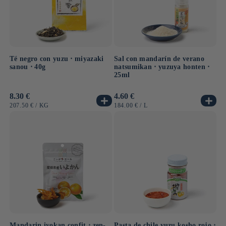
Té negro con yuzu ⋅ miyazaki
Sal con mandarín de verano
sanou ⋅ 40g
natsumikan ⋅ yuzuya honten ⋅
25ml
Precio
8.30 €
Precio
4.60 €
habitual
habitual
PRECIO
POR
PRECIO
POR
207.50 €
/
KG
184.00 €
/
L
UNITARIO
UNITARIO
Mandarin iyokan confit ⋅ zen-
Pasta de chile yuzu kosho rojo ⋅