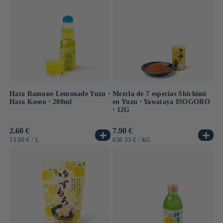
adobo o una simple infusión, el yuzu transforma al
instante un plato en una experiencia sensorial.
El sudachi (すだち), por su parte, es un cítrico verde,
apreciado por su sabor ácido y sus notas herbáceas,
perfecto para acompañar los mariscos.
Los cítricos ocupan un lugar fundamental en la
gastronomía japonesa, ya que aportan frescura, acidez y
Hata Ramune Lemonade Yuzu ⋅
Mezcla de 7 especias Shichimi
complejidad a los platos, desde adobos hasta postres,
Hata Kosen ⋅ 200ml
en Yuzu ⋅ Yawataya ISOGORO
pasando por salsas y bebidas. ¡Solo queda probarlos
⋅ 12G
todos!
Precio
2.60 €
Precio
7.90 €
habitual
habitual
PRECIO
POR
PRECIO
POR
13.00 €
/
L
658.33 €
/
KG
UNITARIO
UNITARIO