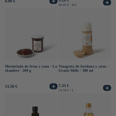
9.20 €
Precio
8.00 €
habitual
habitual
PRECIO
POR
46.00 €
/
KG
UNITARIO
Mermelada de fresa y yuzu ⋅ La
Vinagreta de bardana y yuzu ⋅
chambre ⋅ 200 g
Grazie Mille ⋅ 300 ml
Precio
7.35 €
Precio
13.50 €
habitual
habitual
PRECIO
POR
24.50 €
/
L
UNITARIO