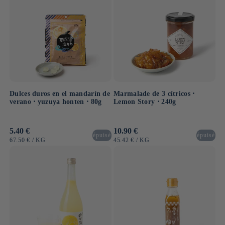
Dulces duros en el mandarín de
Marmalade de 3 cítricos ⋅
verano ⋅ yuzuya honten ⋅ 80g
Lemon Story ⋅ 240g
Precio
5.40 €
Precio
10.90 €
épuisé
épuisé
habitual
habitual
PRECIO
POR
PRECIO
POR
67.50 €
/
KG
45.42 €
/
KG
UNITARIO
UNITARIO