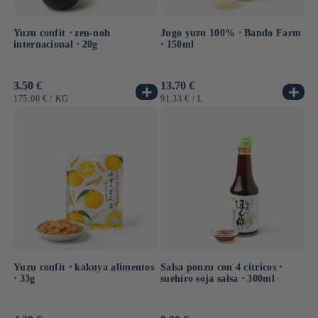
Yuzu confit ⋅ zen-noh
Jugo yuzu 100% ⋅ Bando Farm
internacional ⋅ 20g
⋅ 150ml
Precio
3.50 €
Precio
13.70 €
habitual
habitual
PRECIO
POR
PRECIO
POR
175.00 €
/
KG
91.33 €
/
L
UNITARIO
UNITARIO
Yuzu confit ⋅ kakuya alimentos
Salsa ponzu con 4 cítricos ⋅
⋅ 33g
suehiro soja salsa ⋅ 300ml