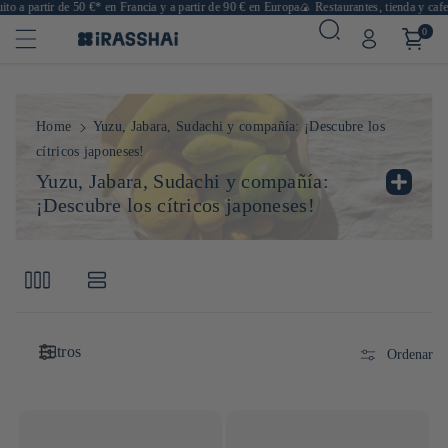
tir de 50 €* en Francia y a partir de 90 € en Europa
🍙 Restaurantes, tienda y cafetería en 
0
Home
Yuzu, Jabara, Sudachi y compañía: ¡Descubre los
cítricos japoneses!
C
Yuzu, Jabara, Sudachi y compañía:
o
¡Descubre los cítricos japoneses!
l
¡El yuzu (柚子) es uno de los cítricos más famosos de
e
Japón! Su piel gruesa y rugosa encierra un zumo ácido,
c
pero también notas florales y un aroma incomparable.
c
Utilizado desde hace siglos en la cocina japonesa, el
i
yuzu es el ingrediente clave para aromatizar salsas,
ó
vinagres, postres o incluso cócteles.
Filtros
Ordenar
n
Con su elevada acidez y sus aromas a la vez picantes y
:
perfumados, se distingue de otros cítricos por su
complejidad gustativa. Ya sea en una vinagreta, un