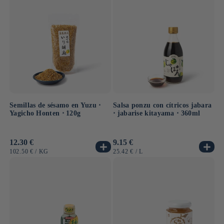
Semillas de sésamo en Yuzu ⋅
Salsa ponzu con cítricos jabara
Yagicho Honten ⋅ 120g
⋅ jabarise kitayama ⋅ 360ml
Precio
12.30 €
Precio
9.15 €
habitual
habitual
PRECIO
POR
PRECIO
POR
102.50 €
/
KG
25.42 €
/
L
UNITARIO
UNITARIO