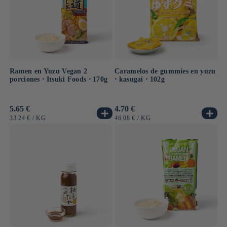
Ramen en Yuzu Vegan 2
Caramelos de gummies en yuzu
porciones ⋅ Itsuki Foods ⋅ 170g
⋅ kasugai ⋅ 102g
Precio
5.65 €
Precio
4.70 €
habitual
habitual
PRECIO
POR
PRECIO
POR
33.24 €
/
KG
46.08 €
/
KG
UNITARIO
UNITARIO