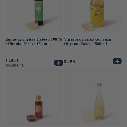
Zumo de cítricos Hebesu 100 %
Vinagre de arroz con yuzu ⋅
⋅ Himuka Noen ⋅ 150 ml
Ohyama Foods ⋅ 500 ml
Precio
15.90 €
Precio
9.50 €
habitual
habitual
PRECIO
POR
106.00 €
/
L
UNITARIO