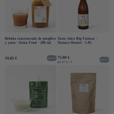
Bebida concentrada de jengibre
Yuzu Juice Big Format ⋅
y yuzu ⋅ Itoku Food ⋅ 200 ml
Yuzuya Honest ⋅ 1.8L
Precio
75.00 €
Precio
19.85 €
épuisé
épuisé
habitual
habitual
PRECIO
POR
41.67 €
/
L
UNITARIO