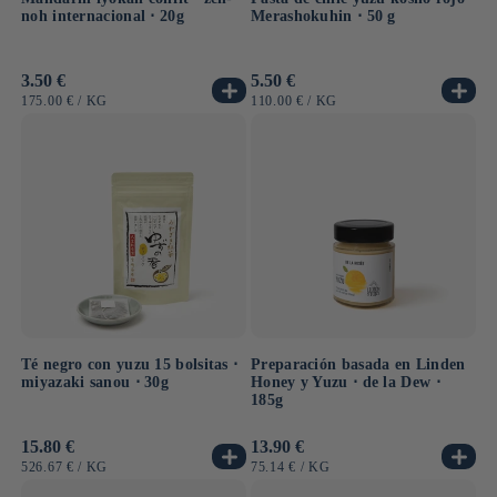
noh internacional ⋅ 20g
Merashokuhin ⋅ 50 g
Precio
3.50 €
Precio
5.50 €
habitual
habitual
PRECIO
POR
PRECIO
POR
175.00 €
/
KG
110.00 €
/
KG
UNITARIO
UNITARIO
Té negro con yuzu 15 bolsitas ⋅
Preparación basada en Linden
miyazaki sanou ⋅ 30g
Honey y Yuzu ⋅ de la Dew ⋅
185g
Precio
15.80 €
Precio
13.90 €
habitual
habitual
PRECIO
POR
PRECIO
POR
526.67 €
/
KG
75.14 €
/
KG
UNITARIO
UNITARIO