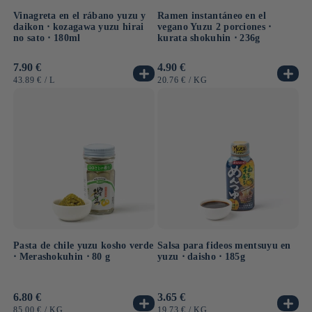
Vinagreta en el rábano yuzu y
Ramen instantáneo en el
daikon ⋅ kozagawa yuzu hirai
vegano Yuzu 2 porciones ⋅
no sato ⋅ 180ml
kurata shokuhin ⋅ 236g
Precio
7.90 €
Precio
4.90 €
habitual
habitual
PRECIO
POR
PRECIO
POR
43.89 €
/
L
20.76 €
/
KG
UNITARIO
UNITARIO
Pasta de chile yuzu kosho verde
Salsa para fideos mentsuyu en
⋅ Merashokuhin ⋅ 80 g
yuzu ⋅ daisho ⋅ 185g
Precio
6.80 €
Precio
3.65 €
habitual
habitual
PRECIO
POR
PRECIO
POR
85.00 €
/
KG
19.73 €
/
KG