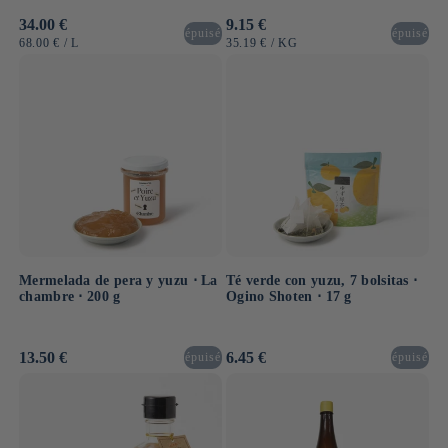
Precio
34.00 €
Precio
9.15 €
épuisé
épuisé
habitual
habitual
PRECIO
POR
PRECIO
POR
68.00 €
/
L
35.19 €
/
KG
UNITARIO
UNITARIO
Mermelada de pera y yuzu ⋅ La
Té verde con yuzu, 7 bolsitas ⋅
chambre ⋅ 200 g
Ogino Shoten ⋅ 17 g
Precio
13.50 €
Precio
6.45 €
épuisé
épuisé
habitual
habitual