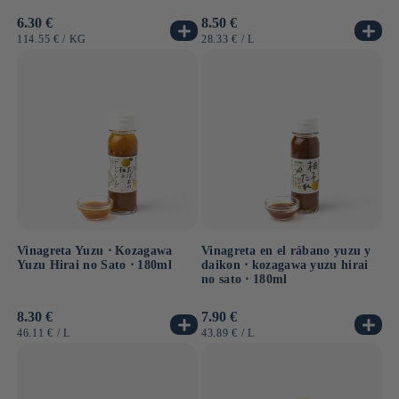
Precio
6.30 €
Precio
8.50 €
habitual
habitual
PRECIO
POR
PRECIO
POR
114.55 €
/
KG
28.33 €
/
L
UNITARIO
UNITARIO
Vinagreta Yuzu ⋅ Kozagawa
Vinagreta en el rábano yuzu y
Yuzu Hirai no Sato ⋅ 180ml
daikon ⋅ kozagawa yuzu hirai
no sato ⋅ 180ml
Precio
8.30 €
Precio
7.90 €
habitual
habitual
PRECIO
POR
PRECIO
POR
46.11 €
/
L
43.89 €
/
L
UNITARIO
UNITARIO