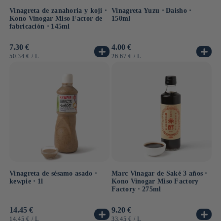
Vinagreta de zanahoria y koji ⋅
Vinagreta Yuzu ⋅ Daisho ⋅
Kono Vinogar Miso Factor de
150ml
fabricación ⋅ 145ml
Precio
7.30 €
Precio
4.00 €
habitual
habitual
PRECIO
POR
PRECIO
POR
50.34 €
/
L
26.67 €
/
L
UNITARIO
UNITARIO
Vinagreta de sésamo asado ⋅
Marc Vinagar de Saké 3 años ⋅
kewpie ⋅ 1l
Kono Vinogar Miso Factory
Factory ⋅ 275ml
Precio
14.45 €
Precio
9.20 €
habitual
habitual
PRECIO
POR
PRECIO
POR
14.45 €
/
L
33.45 €
/
L