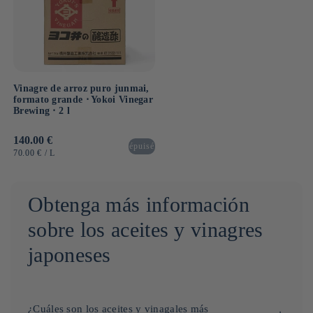
Vinagre de arroz puro junmai,
formato grande ⋅ Yokoi Vinegar
Brewing ⋅ 2 l
Precio
140.00 €
épuisé
habitual
PRECIO
POR
70.00 €
/
L
UNITARIO
Obtenga más información
sobre los aceites y vinagres
japoneses
¿Cuáles son los aceites y vinagales más