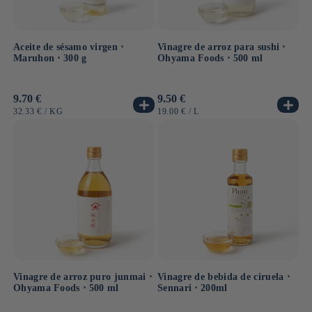
Aceite de sésamo virgen ⋅
Vinagre de arroz para sushi ⋅
Maruhon ⋅ 300 g
Ohyama Foods ⋅ 500 ml
Precio
9.70 €
Precio
9.50 €
habitual
habitual
PRECIO
POR
PRECIO
POR
32.33 €
/
KG
19.00 €
/
L
UNITARIO
UNITARIO
Vinagre de arroz puro junmai ⋅
Vinagre de bebida de ciruela ⋅
Ohyama Foods ⋅ 500 ml
Sennari ⋅ 200ml