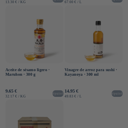
habitual
habitual
PRECIO
POR
PRECIO
POR
13.30 €
/
KG
67.00 €
/
L
UNITARIO
UNITARIO
Aceite de sésamo ligero ⋅
Vinagre de arroz para sushi ⋅
Maruhon ⋅ 300 g
Kayanoya ⋅ 300 ml
Precio
9.65 €
Precio
14.95 €
épuisé
épuisé
habitual
habitual
PRECIO
POR
PRECIO
POR
32.17 €
/
KG
49.83 €
/
L
UNITARIO
UNITARIO