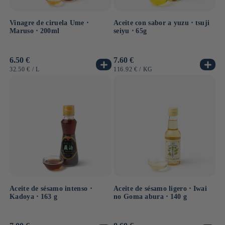
Vinagre de ciruela Ume ⋅
Aceite con sabor a yuzu ⋅ tsuji
Maruso ⋅ 200ml
seiyu ⋅ 65g
Precio
6.50 €
Precio
7.60 €
habitual
habitual
PRECIO
POR
PRECIO
POR
32.50 €
/
L
116.92 €
/
KG
UNITARIO
UNITARIO
Aceite de sésamo intenso ⋅
Aceite de sésamo ligero ⋅ Iwai
Kadoya ⋅ 163 g
no Goma abura ⋅ 140 g