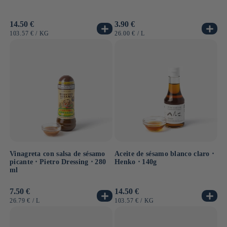
Precio
14.50 €
Precio
3.90 €
habitual
habitual
PRECIO
POR
PRECIO
POR
103.57 €
/
KG
26.00 €
/
L
UNITARIO
UNITARIO
Vinagreta con salsa de sésamo
Aceite de sésamo blanco claro ⋅
picante ⋅ Pietro Dressing ⋅ 280
Henko ⋅ 140g
ml
Precio
7.50 €
Precio
14.50 €
habitual
habitual
PRECIO
POR
PRECIO
POR
26.79 €
/
L
103.57 €
/
KG
UNITARIO
UNITARIO