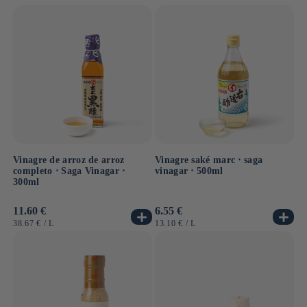
UNITARIO
UNITARIO
Vinagre de arroz de arroz
Vinagre saké marc ⋅ saga
completo ⋅ Saga Vinagar ⋅
vinagar ⋅ 500ml
300ml
Precio
11.60 €
Precio
6.55 €
habitual
habitual
PRECIO
POR
PRECIO
POR
38.67 €
/
L
13.10 €
/
L
UNITARIO
UNITARIO