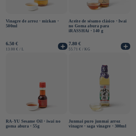
Vinagre de arroz ⋅ mizkan ⋅
Aceite de sésamo clásico ⋅ Iwai
500ml
no Goma abura para
iRASSHAi ⋅ 140 g
Precio
6.50 €
Precio
7.80 €
habitual
habitual
PRECIO
POR
PRECIO
POR
13.00 €
/
L
55.71 €
/
KG
UNITARIO
UNITARIO
RA-YU Sesame Oil ⋅ iwai no
Junmai puro junmai arroz
goma abura ⋅ 55g
vinagre ⋅ saga vinagre ⋅ 300ml