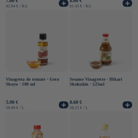
Precio
7.00 €
Precio
8.60 €
habitual
habitual
PRECIO
POR
PRECIO
POR
42.94 €
/
KG
61.43 €
/
KG
UNITARIO
UNITARIO
Vinagreta de tomate ⋅ Goto
Sesame Vinagrette ⋅ Hikari
Shoyu ⋅ 100 ml
Shokuhin ⋅ 225ml
Precio
5.90 €
Precio
8.60 €
habitual
habitual
PRECIO
POR
PRECIO
POR
59.00 €
/
L
38.22 €
/
L
UNITARIO
UNITARIO