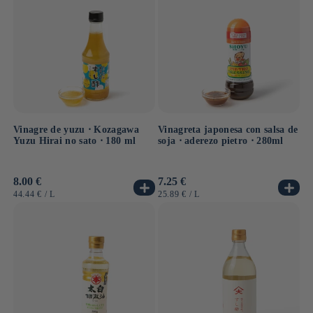
Vinagre de yuzu ⋅ Kozagawa
Vinagreta japonesa con salsa de
Yuzu Hirai no sato ⋅ 180 ml
soja ⋅ aderezo pietro ⋅ 280ml
Precio
8.00 €
Precio
7.25 €
habitual
habitual
PRECIO
POR
PRECIO
POR
44.44 €
/
L
25.89 €
/
L
UNITARIO
UNITARIO