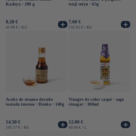
Kadoya ⋅ 200 g
tsuji seiyu ⋅ 65g
Precio
8.20 €
Precio
7.60 €
habitual
habitual
PRECIO
POR
PRECIO
POR
41.00 €
/
KG
116.92 €
/
KG
UNITARIO
UNITARIO
Aceite de sésamo dorado
Vinagre de color caqui ⋅ saga
tostado intenso ⋅ Henko ⋅ 140g
vinagar ⋅ 300ml
Precio
14.50 €
Precio
12.00 €
habitual
habitual
PRECIO
POR
PRECIO
POR
103.57 €
/
KG
40.00 €
/
L
UNITARIO
UNITARIO