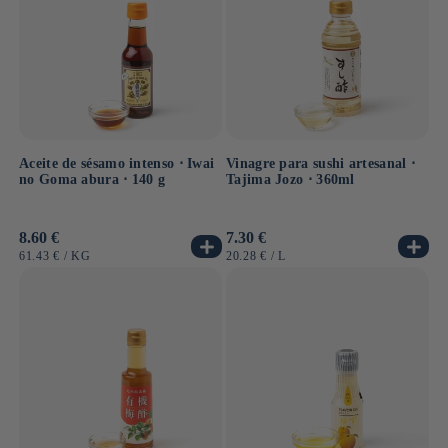
Aceite de sésamo intenso ⋅ Iwai
Vinagre para sushi artesanal ⋅
no Goma abura ⋅ 140 g
Tajima Jozo ⋅ 360ml
Precio
8.60 €
Precio
7.30 €
habitual
habitual
PRECIO
POR
PRECIO
POR
61.43 €
/
KG
20.28 €
/
L
UNITARIO
UNITARIO