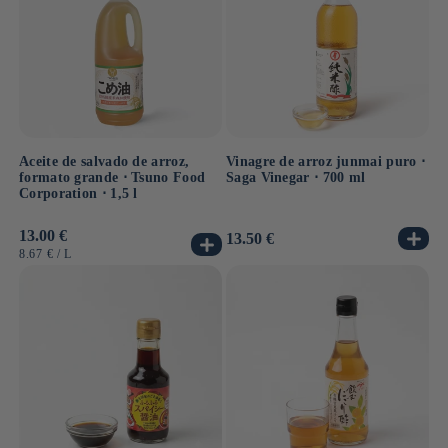
Aceite de salvado de arroz,
Vinagre de arroz junmai puro ⋅
formato grande ⋅ Tsuno Food
Saga Vinegar ⋅ 700 ml
Corporation ⋅ 1,5 l
Precio
13.00 €
Precio
13.50 €
habitual
habitual
PRECIO
POR
8.67 €
/
L
UNITARIO