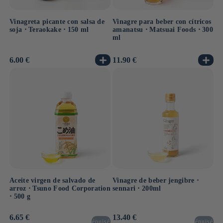
Vinagreta picante con salsa de
Vinagre para beber con cítricos
soja ⋅ Teraokake ⋅ 150 ml
amanatsu ⋅ Matsuai Foods ⋅ 300
ml
Precio
6.00 €
Precio
11.90 €
habitual
habitual
Aceite virgen de salvado de
Vinagre de beber jengibre ⋅
arroz ⋅ Tsuno Food Corporation
sennari ⋅ 200ml
⋅ 500 g
Precio
6.65 €
Precio
13.40 €
épuisé
épuisé