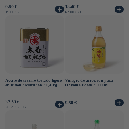
Precio
9.50 €
Precio
13.40 €
habitual
habitual
PRECIO
POR
PRECIO
POR
19.00 €
/
L
67.00 €
/
L
UNITARIO
UNITARIO
Aceite de sésamo tostado ligero
Vinagre de arroz con yuzu ⋅
en bidón ⋅ Maruhon ⋅ 1,4 kg
Ohyama Foods ⋅ 500 ml
Precio
37.50 €
Precio
9.50 €
habitual
habitual
PRECIO
POR
26.79 €
/
KG
UNITARIO