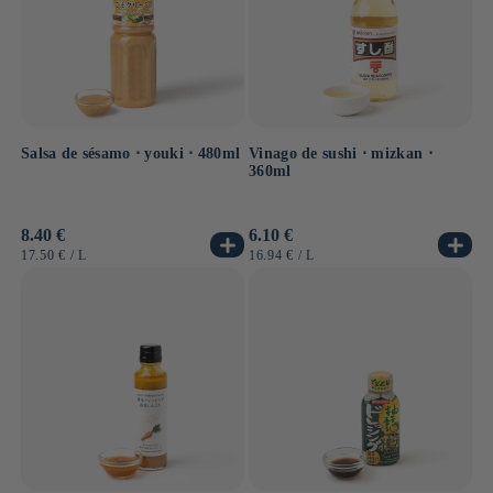
Salsa de sésamo ⋅ youki ⋅ 480ml
Vinago de sushi ⋅ mizkan ⋅
360ml
Precio
8.40 €
Precio
6.10 €
habitual
habitual
PRECIO
POR
PRECIO
POR
17.50 €
/
L
16.94 €
/
L
UNITARIO
UNITARIO