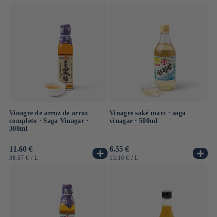
UNITARIO
UNITARIO
Vinagre de arroz de arroz
Vinagre saké marc ⋅ saga
completo ⋅ Saga Vinagar ⋅
vinagar ⋅ 500ml
300ml
Precio
11.60 €
Precio
6.55 €
habitual
habitual
PRECIO
POR
PRECIO
POR
38.67 €
/
L
13.10 €
/
L
UNITARIO
UNITARIO