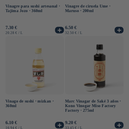
Vinagre para sushi artesanal ⋅
Vinagre de ciruela Ume ⋅
Tajima Jozo ⋅ 360ml
Maruso ⋅ 200ml
Precio
7.30 €
Precio
6.50 €
habitual
habitual
PRECIO
POR
PRECIO
POR
20.28 €
/
L
32.50 €
/
L
UNITARIO
UNITARIO
Vinago de sushi ⋅ mizkan ⋅
Marc Vinagar de Saké 3 años ⋅
360ml
Kono Vinogar Miso Factory
Factory ⋅ 275ml
Precio
6.10 €
Precio
9.20 €
habitual
habitual
PRECIO
POR
PRECIO
POR
16.94 €
/
L
33.45 €
/
L