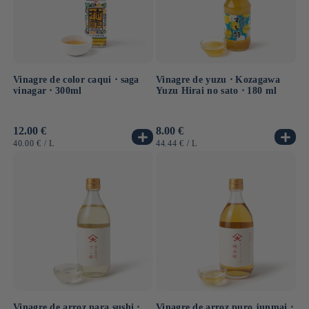
Vinagre de color caqui ⋅ saga
Vinagre de yuzu ⋅ Kozagawa
vinagar ⋅ 300ml
Yuzu Hirai no sato ⋅ 180 ml
Precio
12.00 €
Precio
8.00 €
habitual
habitual
PRECIO
POR
PRECIO
POR
40.00 €
/
L
44.44 €
/
L
UNITARIO
UNITARIO
Vinagre de arroz para sushi ⋅
Vinagre de arroz puro junmai ⋅