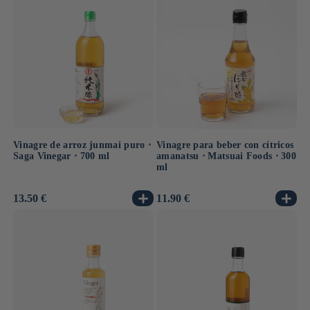
Vinagre de arroz junmai puro ⋅
Vinagre para beber con cítricos
Saga Vinegar ⋅ 700 ml
amanatsu ⋅ Matsuai Foods ⋅ 300
ml
Precio
13.50 €
Precio
11.90 €
habitual
habitual