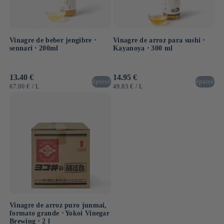
Vinagre de beber jengibre ⋅
Vinagre de arroz para sushi ⋅
sennari ⋅ 200ml
Kayanoya ⋅ 300 ml
Precio
13.40 €
Precio
14.95 €
épuisé
épuisé
habitual
habitual
PRECIO
POR
PRECIO
POR
67.00 €
/
L
49.83 €
/
L
UNITARIO
UNITARIO
Vinagre de arroz puro junmai,
formato grande ⋅ Yokoi Vinegar
Brewing ⋅ 2 l