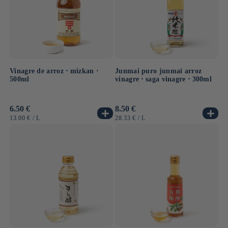
Vinagre de arroz ⋅ mizkan ⋅
Junmai puro junmai arroz
500ml
vinagre ⋅ saga vinagre ⋅ 300ml
Precio
6.50 €
Precio
8.50 €
habitual
habitual
PRECIO
POR
PRECIO
POR
13.00 €
/
L
28.33 €
/
L
UNITARIO
UNITARIO