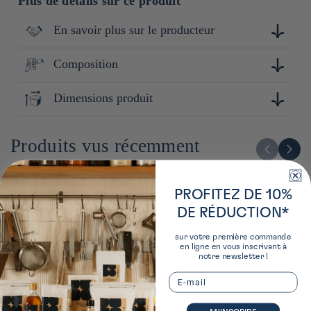
Plus de détails sur ce produit
En savoir plus sur le producteur
Composition
Touga est une marque réputée pour sa maîtrise de la
céramique. Avec une attention particulière portée à la
simplicité et à la qualité, Touga conçoit des produits durables
Dimensions produit
Céramique
et pratiques, adaptés à un usage quotidien tout en apportant
une touche de raffinement.
5cm x 8cm x 8cm
Produits vus récemment
PROFITEZ DE 10%
DE RÉDUCTION*
sur votre première commande
en ligne en vous inscrivant à
notre newsletter !
Email