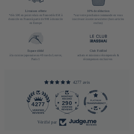
Livraison offerte
10% de réduction
*dès 50€ en point relais en Francedès 85€ à
*sur votre prochaine commande en vous
domicile en Franceà partir de 90€ à domicile
inscrivant à notre newsletter (hors articles
en Europe
exclus)
Espace dédié
Club Fidélité
à la cuisine japonaise au 40 rue du Louvre,
achats et missions récompensés &
Paris 1
récompenses exclusives
4277 avis
290
4277
Vérifié par