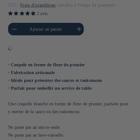
habituel
TTC.
Frais d'expédition
calculés à l'étape de paiement.
2 avis
a quantité de Default
Augmenter la quantité de
Ajouter au panier
Title
Default Title
⋅ Coupele en forme de fleur de prunier
⋅ Fabrication artisanale
⋅ Idéale pour présenter des sauces et tsukemono
⋅ Parfait pour embellir un service de table
Une coupelle blanche en forme de fleur de prunier, parfaite pour
y mettre de la sauce ou des tsukemono.
Ne passe pas au micro-onde.
Ne passe pas au lave-vaisselle.