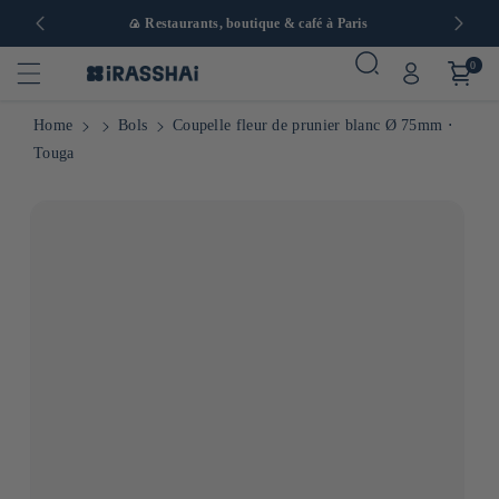
 en Europe
🍙 Restaurants, boutique & café à Paris
0
Home
Bols
Coupelle fleur de prunier blanc Ø 75mm ⋅
Touga