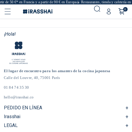
rtir de 50 €* en Francia y a partir de 90 € en Europa
🍙 Restaurantes, tienda y cafetería en
0
¡Hola!
El lugar de encuentro para los amantes de la cocina japonesa
Calle del Louvre, 40, 75001 París
01 84 74 35 30
hello@irasshai.co
PEDIDO EN LÍNEA
Irasshai
Centro de ayuda y preguntas frecuentes
Envíos y gastos de envío en Francia y Europa
LEGAL
Horario de la sede de la calle del Louvre, 40, París
Tienda de comestibles japonesa online