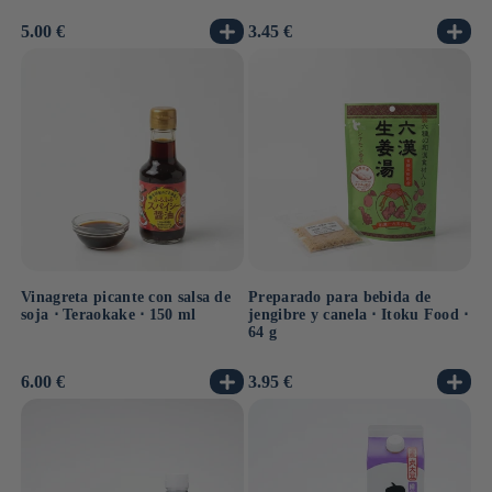
Precio
5.00 €
Precio
3.45 €
habitual
habitual
Vinagreta picante con salsa de
Preparado para bebida de
soja ⋅ Teraokake ⋅ 150 ml
jengibre y canela ⋅ Itoku Food ⋅
64 g
Precio
6.00 €
Precio
3.95 €
habitual
habitual