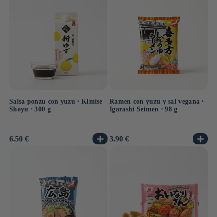
Salsa ponzu con yuzu ⋅ Kimise
Ramen con yuzu y sal vegana ⋅
Shoyu ⋅ 300 g
Igarashi Seimen ⋅ 98 g
Precio
6.50 €
Precio
3.90 €
habitual
habitual