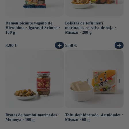
Ramen picante vegano de
Bolsitas de tofu inari
Hiroshima ⋅ Igarashi Seimen ⋅
marinadas en salsa de soja ⋅
100 g
Misuzu ⋅ 280 g
Precio
3.90 €
Precio
5.50 €
habitual
habitual
Brotes de bambú marinados ⋅
Tofu deshidratado, 4 unidades ⋅
Momoya ⋅ 100 g
Misuzu ⋅ 68 g