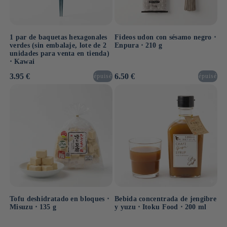
1 par de baquetas hexagonales
Fideos udon con sésamo negro ⋅
verdes (sin embalaje, lote de 2
Enpura ⋅ 210 g
unidades para venta en tienda)
⋅ Kawai
Precio
3.95 €
Precio
6.50 €
épuisé
épuisé
habitual
habitual
Tofu deshidratado en bloques ⋅
Bebida concentrada de jengibre
Misuzu ⋅ 135 g
y yuzu ⋅ Itoku Food ⋅ 200 ml