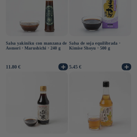
Salsa yakiniku con manzana de
Salsa de soja equilibrada ⋅
Aomori ⋅ Marushichi ⋅ 240 g
Kimise Shoyu ⋅ 500 g
Precio
11.80 €
Precio
5.45 €
habitual
habitual