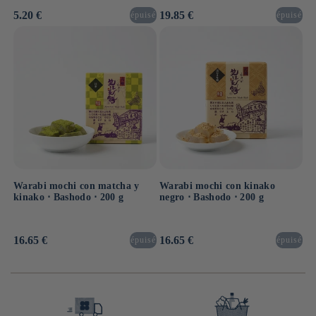
Precio
5.20 €
Precio
19.85 €
épuisé
épuisé
habitual
habitual
Warabi mochi con matcha y
Warabi mochi con kinako
kinako ⋅ Bashodo ⋅ 200 g
negro ⋅ Bashodo ⋅ 200 g
Precio
16.65 €
Precio
16.65 €
épuisé
épuisé
habitual
habitual