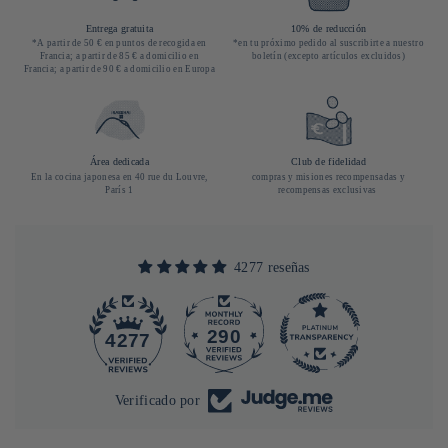
Entrega gratuita
10% de reducción
*A partir de 50 € en puntos de recogida en
*en tu próximo pedido al suscribirte a nuestro
Francia; a partir de 85 € a domicilio en
boletín (excepto artículos excluidos)
Francia; a partir de 90 € a domicilio en Europa
Área dedicada
Club de fidelidad
En la cocina japonesa en 40 rue du Louvre,
compras y misiones recompensadas y
París 1
recompensas exclusivas
4277 reseñas
290
4277
Verificado por