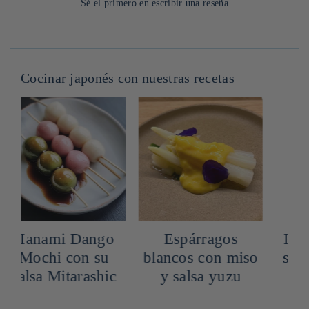
Sé el primero en escribir una reseña
Cocinar japonés con nuestras recetas
Espárragos
Hiyayakko: tofu
blancos con miso
sedoso con salsa
c
y salsa yuzu
mentsuyu