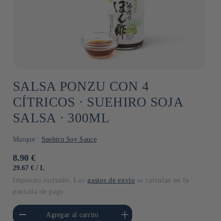
SALSA PONZU CON 4
CÍTRICOS ⋅ SUEHIRO SOJA
SALSA ⋅ 300ML
Marque :
Suehiro Soy Sauce
Precio
8.90 €
habitual
PRECIO
POR
29.67 €
/
L
UNITARIO
Impuesto incluido. Los
gastos de envío
se calculan en la
pantalla de pago.
cantidad para Default
Aumentar cantidad para Default
Agregar al carrito
Title
Title