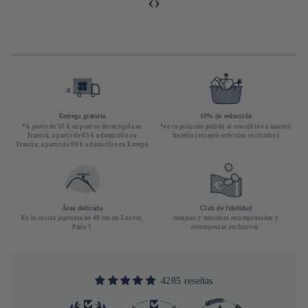
‹
›
Entrega gratuita
10% de reducción
*A partir de 50 € en puntos de recogida en
*en tu próximo pedido al suscribirte a nuestro
Francia; a partir de 85 € a domicilio en
boletín (excepto artículos excluidos)
Francia; a partir de 90 € a domicilio en Europa
Área dedicada
Club de fidelidad
En la cocina japonesa en 40 rue du Louvre,
compras y misiones recompensadas y
París 1
recompensas exclusivas
4285 reseñas