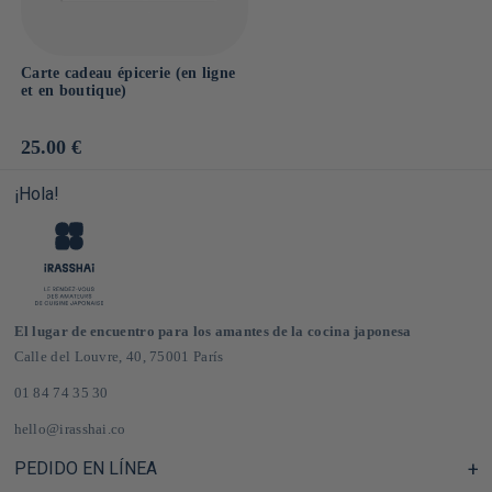
Carte cadeau épicerie (en ligne
et en boutique)
Prix
25.00 €
habituel
¡Hola!
El lugar de encuentro para los amantes de la cocina japonesa
Calle del Louvre, 40, 75001 París
01 84 74 35 30
hello@irasshai.co
PEDIDO EN LÍNEA