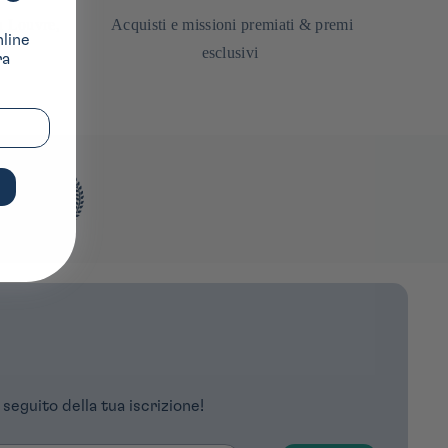
u Louvre,
Acquisti e missioni premiati & premi
nline
esclusivi
ra
 seguito della tua iscrizione!