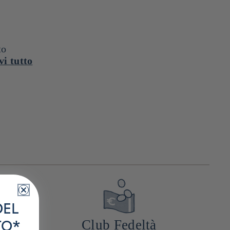
to
i tutto
DEL
Club Fedeltà
TO*