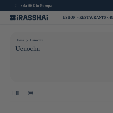
ESHOP
RESTAURANTS
R
Home
Uenochu
C
Uenochu
o
l
l
e
z
i
o
n