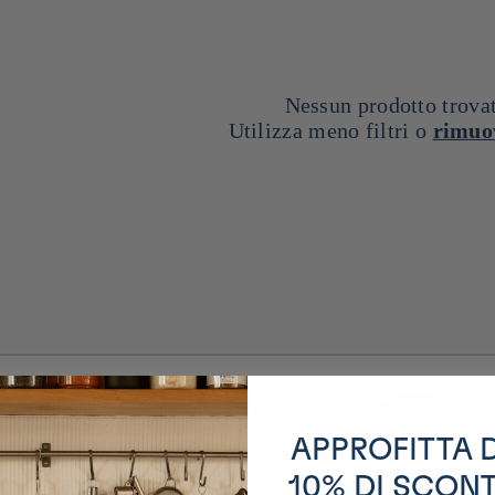
Nessun prodotto trova
Utilizza meno filtri o
rimuov
APPROFITTA 
zione del 10%
Area dedicata
10% DI SCON