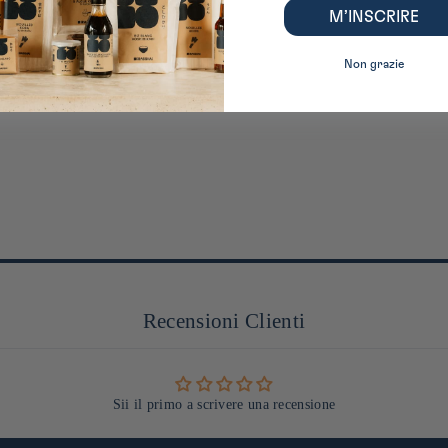
M’INSCRIRE
Non grazie
Recensioni Clienti
Sii il primo a scrivere una recensione