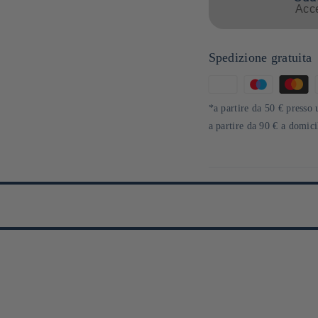
Acce
Spedizione gratuita
Metodi
di
*a partire da 50 € presso 
pagamento
a partire da 90 € a domic