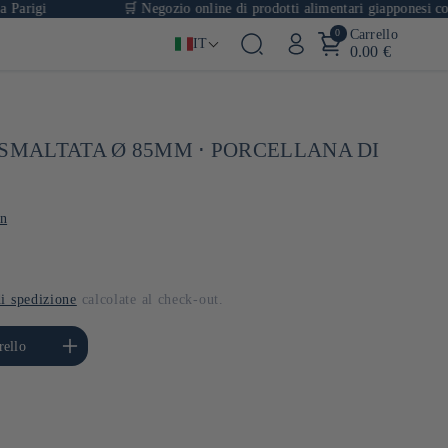
i
🛒 Negozio online di prodotti alimentari giapponesi con oltre 1
0
Carrello
IT
0.00 €
 SMALTATA Ø 85MM ⋅ PORCELLANA DI
in
i spedizione
calcolate al check-out.
ta quantità per Default
rello
Title