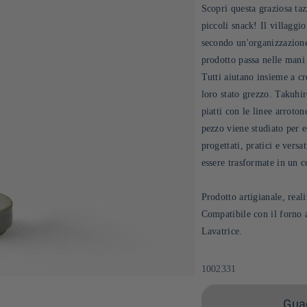
Scopri questa graziosa taz
piccoli snack! Il villaggi
secondo un'organizzazione
prodotto passa nelle mani 
Tutti aiutano insieme a cr
loro stato grezzo. Takuhi
piatti con le linee arroto
pezzo viene studiato per 
progettati, pratici e vers
essere trasformate in un c
Prodotto artigianale, real
Compatibile con il forno
Lavatrice.
SKU:
1002331
Guad