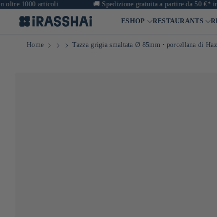
000 articoli
🚚
Spedizione gratuita a partire da 50 €* in Franci
ESHOP
RESTAURANTS
R
Home
Tazza grigia smaltata Ø 85mm ⋅ porcellana di Ha