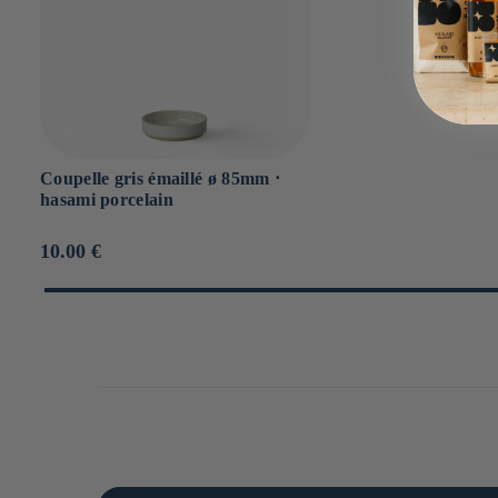
Coupelle gris émaillé ø 85mm ⋅
hasami porcelain
Prix
10.00 €
habituel