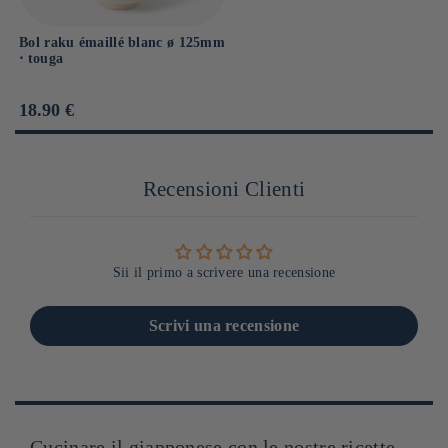
Bol raku émaillé blanc ø 125mm
⋅ touga
Prix
18.90 €
habituel
Recensioni Clienti
Sii il primo a scrivere una recensione
Scrivi una recensione
Cucinare il giapponese con le nostre ricette