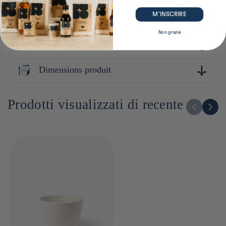
M’INSCRIRE
Ulteriori informazioni sul produttore
Non grazie
Composition
Touga est une marque réputée pour sa maîtrise de la
céramique. Avec une attention particulière portée à la
simplicité et à la qualité, Touga conçoit des produits durables
Dimensions produit
Céramique
et pratiques, adaptés à un usage quotidien tout en apportant
une touche de raffinement.
9cm x 12cm x 12cm
Prodotti visualizzati di recente