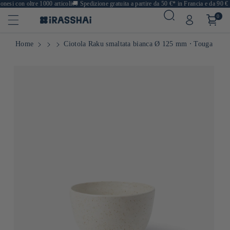
esi con oltre 1000 articoli
🚚
Spedizione gratuita a partire da 50 €* in Francia e da 90 € i
0
Home
Ciotola Raku smaltata bianca Ø 125 mm ⋅ Touga