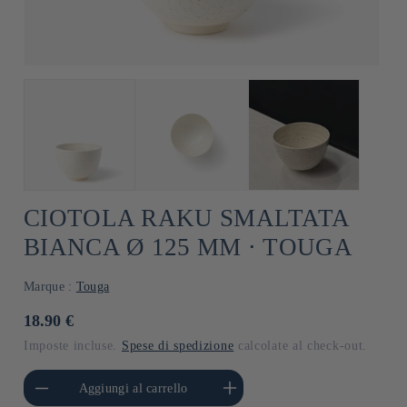
CIOTOLA RAKU SMALTATA
BIANCA Ø 125 MM ⋅ TOUGA
Marque :
Touga
Prezzo
18.90 €
di
Imposte incluse.
Spese di spedizione
calcolate al check-out.
listino
i quantità per Default
Aumenta quantità per Default
Aggiungi al carrello
Title
Title