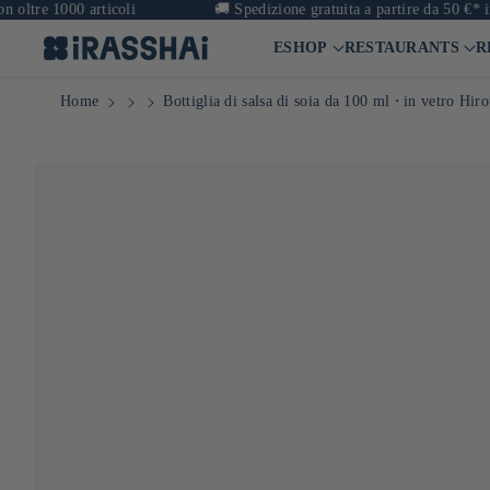
 1000 articoli
🚚
Spedizione gratuita a partire da 50 €* in Fran
ESHOP
RESTAURANTS
R
Home
Bottiglia di salsa di soia da 100 ml ⋅ in vetro Hiro