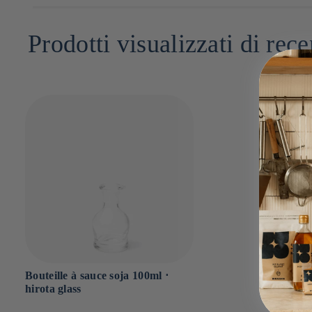
contemporaine. Spécialisée dans la vaisselle et les objets en verr
6cm x 6cm x 13cm
Prodotti visualizzati di rece
Bouteille à sauce soja 100ml ⋅
hirota glass