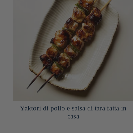
n
Dip salsa di maionese miso