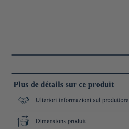
Plus de détails sur ce produit
Ulteriori informazioni sul produttore
Fondée en 1899 à Tokyo, Hirota glass est l’un des plus anciens f
Dimensions produit
de la taille Edo Kiriko à partir d’archives historiques. Sa philos