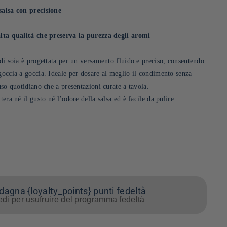
salsa con precisione
 alta qualità che preserva la purezza degli aromi
 di soia è progettata per un versamento fluido e preciso, consentendo
goccia a goccia. Ideale per dosare al meglio il condimento senza
’uso quotidiano che a presentazioni curate a tavola.
tera né il gusto né l’odore della salsa ed è facile da pulire.
agna {loyalty_points} punti fedeltà
di per usufruire del programma fedeltà