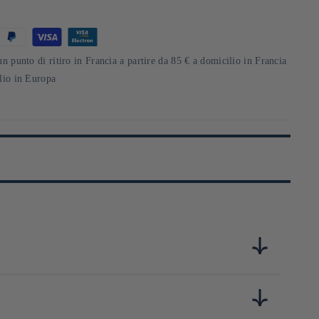
un punto di ritiro in Francia a partire da 85 € a domicilio in Francia
ilio in Europa
a, l’entreprise perpétue les savoir-faire du verre soufflé et
es objets raffinés qui dialoguent avec l’esthétique