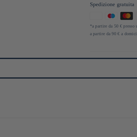
Spedizione gratuita
Metodi
di
*a partire da 50 € presso 
pagamento
a partire da 90 € a domic
abricants de verrerie du Japon. Ancrée dans le quartier traditionnel de Sumid
ophie allie héritage artisanal et sensibilité japonaise, donnant naissance à d