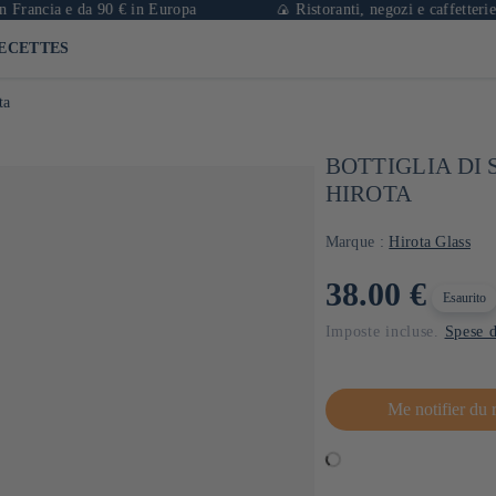
cia e da 90 € in Europa
🍙 Ristoranti, negozi e caffetterie a Pari
ECETTES
ta
BOTTIGLIA DI 
HIROTA
Marque :
Hirota Glass
Prezzo
38.00 €
Esaurito
di
Imposte incluse.
Spese d
listino
Me notifier du 