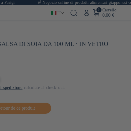
gi
🛒 Negozio online di prodotti alimentari giapponesi con oltre
0
Carrello
IT
0.00 €
SALSA DI SOIA DA 100 ML ⋅ IN VETRO
i spedizione
calcolate al check-out.
retour de ce produit