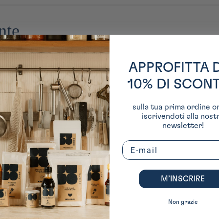
e décoratif, elle valorise la transparence et la lumière à travers des créati
nte
APPROFITTA 
10% DI SCON
sulla tua prima ordine o
iscrivendoti alla nost
newsletter!
Email
M’INSCRIRE
Non grazie