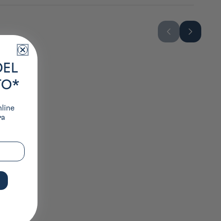
ons primées mêlant tradition et modernité.
DEL
TO*
nline
ra