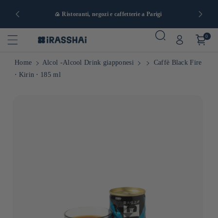
a e da 90 €
🍙 Ristoranti, negozi e caffetterie a Parigi
0
Home
Alcol -Alcool Drink giapponesi
Caffè Black Fire
⋅ Kirin ⋅ 185 ml