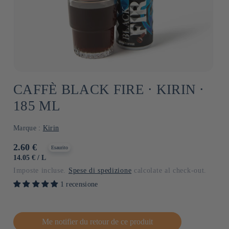
CAFFÈ BLACK FIRE ⋅ KIRIN ⋅
185 ML
Marque :
Kirin
Prezzo
2.60 €
Esaurito
di
PREZZO
PER
14.05 €
/
L
UNITARIO
listino
Imposte incluse.
Spese di spedizione
calcolate al check-out.
1 recensione
Me notifier du retour de ce produit