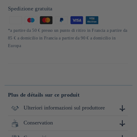
Spedizione gratuita
Metodi
di
*a partire da 50 € presso un punto di ritiro in Francia a partire da
pagamento
85 € a domicilio in Francia a partire da 90 € a domicilio in
Europa
Plus de détails sur ce produit
Ulteriori informazioni sul produttore
Conservation
Kirin est une entreprise japonaise spécialisée dans la
production et la commercialisation de boissons alcoolisées et
non alcoolisées, ainsi que de produits pharmaceutiques.