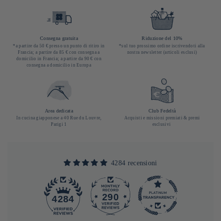
Consegna gratuita
Riduzione del 10%
*a partire da 50 € presso un punto di ritiro in
*sul tuo prossimo ordine iscrivendoti alla
Francia; a partire da 85 € con consegna a
nostra newsletter (articoli esclusi)
domicilio in Francia; a partire da 90 € con
consegna a domicilio in Europa
Area dedicata
Club Fedeltà
In cucina giapponese a 40 Rue du Louvre,
Acquisti e missioni premiati & premi
Parigi 1
esclusivi
4284 recensioni
290
4284