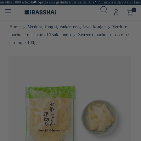
oltre 1000 articoli
🚚
Spedizione gratuita a partire da 50 €* in Francia e da 90 € in Europ
0
Home
Verdure, funghi, tsukemono, fave, konjac
Verdure
marinate marinate di Tsukemono
Zenzero marinato in aceto ⋅
daruma ⋅ 100g