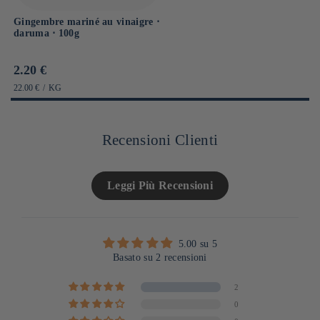
Gingembre mariné au vinaigre ⋅
daruma ⋅ 100g
Prix
2.20 €
habituel
PRIX
PAR
22.00 €
/
KG
UNITAIRE
Recensioni Clienti
Leggi Più Recensioni
5.00 su 5
Basato su 2 recensioni
2
0