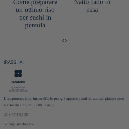
a
Come preparare
Natto fatto in
un ottimo riso
casa
per sushi in
pentola
‹
›
iRASSHAi
L'appuntamento imperdibile per gli appassionati di cucina giapponese
40 rue du Louvre, 75001 Parigi
01 84 74 35 30
hello@irasshai.co