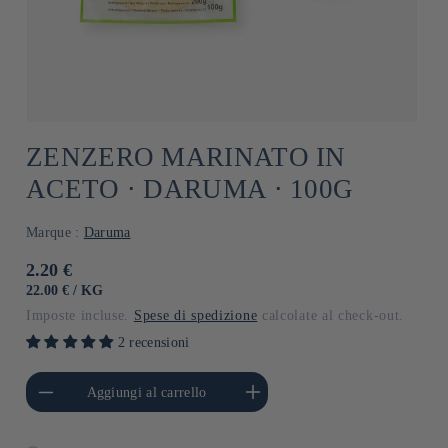
ZENZERO MARINATO IN
ACETO ⋅ DARUMA ⋅ 100G
Marque :
Daruma
Prezzo
2.20 €
di
PREZZO
PER
22.00 €
/
KG
UNITARIO
listino
Imposte incluse.
Spese di spedizione
calcolate al check-out.
2 recensioni
i quantità per Default
Aumenta quantità per Default
Aggiungi al carrello
Title
Title