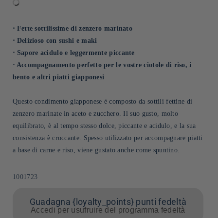
⋅ Fette sottilissime di zenzero marinato
⋅ Delizioso con sushi e maki
⋅ Sapore acidulo e leggermente piccante
⋅ Accompagnamento perfetto per le vostre ciotole di riso, i
bento e altri piatti giapponesi
Questo condimento giapponese è composto da sottili fettine di
zenzero marinate in aceto e zucchero. Il suo gusto, molto
equilibrato, è al tempo stesso dolce, piccante e acidulo, e la sua
consistenza è croccante. Spesso utilizzato per accompagnare piatti
a base di carne e riso, viene gustato anche come spuntino.
SKU:
1001723
Guadagna {loyalty_points} punti fedeltà
Accedi per usufruire del programma fedeltà