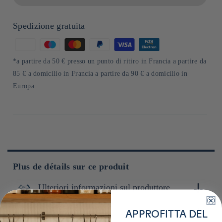
Spedizione gratuita
Metodi
di
*a partire da 50 € presso un punto di ritiro in Francia a partire da
pagamento
85 € a domicilio in Francia a partire da 90 € a domicilio in
Europa
Plus de détails sur ce produit
Ulteriori informazioni sul produttore
Conservation
Basée au Japon, la marque Daruma est spécialisée dans les
APPROFITTA DEL
pickles artisanaux, notamment le daikon et le gingembre