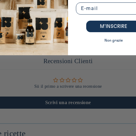
Email
M’INSCRIRE
Non grazie
Recensioni Clienti
Sii il primo a scrivere una recensione
Scrivi una recensione
 ricette