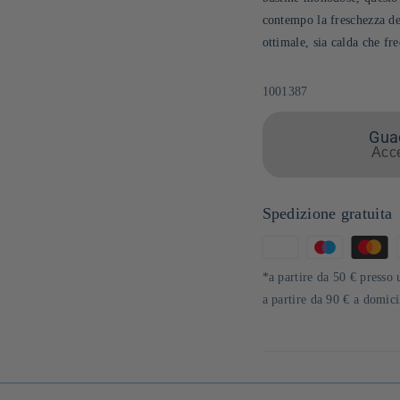
contempo la freschezza de
ottimale, sia calda che fr
SKU:
1001387
Guad
Acce
Spedizione gratuita
Metodi
di
*a partire da 50 € presso 
pagamento
a partire da 90 € a domic