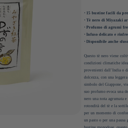
⋅ 15 bustine facili da pr
⋅ Tè nero di Miyazaki a
⋅ Profumo di agrumi fre
⋅ Infuso delicato e rinfr
⋅ Disponibile anche sfus
Questo tè nero viene colti
condizioni climatiche ideal
provenienti dall’India o d
dolcezza, con una leggera
simbolo del Giappone, vie
suo profumo evoca una de
nero una nota agrumata e 
rotondità del tè e la sotti
per un momento di confort
un pasto o per una pausa 
bustine monodose, questo 