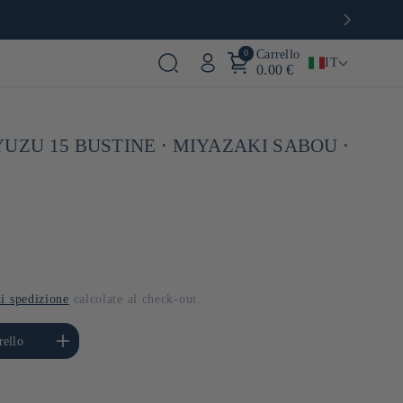
0
Carrello
IT
0.00 €
UZU 15 BUSTINE ⋅ MIYAZAKI SABOU ⋅
i spedizione
calcolate al check-out.
ta quantità per Default
rello
Title