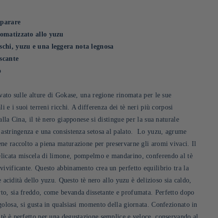
eparare
romatizzato allo yuzu
schi, yuzu e una leggera nota legnosa
escante
o
vato sulle alture di Gokase, una regione rinomata per le sue
i e i suoi terreni ricchi. A differenza dei tè neri più corposi
alla Cina, il tè nero giapponese si distingue per la sua naturale
 astringenza e una consistenza setosa al palato. Lo yuzu, agrume
ne raccolto a piena maturazione per preservarne gli aromi vivaci. Il
licata miscela di limone, pompelmo e mandarino, conferendo al tè
vivificante. Questo abbinamento crea un perfetto equilibrio tra la
le acidità dello yuzu. Questo tè nero allo yuzu è delizioso sia caldo,
o, sia freddo, come bevanda dissetante e profumata. Perfetto dopo
golosa, si gusta in qualsiasi momento della giornata. Confezionato in
tè è perfetto per una degustazione semplice e veloce, conservando al