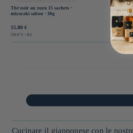
Thé noir au yuzu 15 sachets ⋅
miyazaki sabou ⋅ 30g
Prix
15.80 €
habituel
PRIX
PAR
526.67 €
/
KG
UNITAIRE
Cucinare il giapponese con le nostre