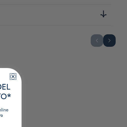
DEL
TO*
nline
ra