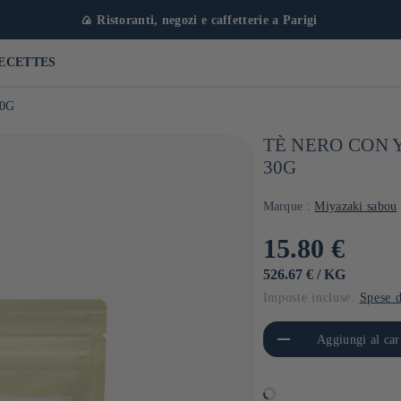
🍙 Ristoranti, negozi e caffetterie a Parigi
ECETTES
30G
TÈ NERO CON Y
30G
Marque :
Miyazaki sabou
Prezzo
15.80 €
di
PREZZO
PER
526.67 €
/
KG
UNITARIO
Imposte incluse.
Spese d
listino
Diminuisci quantità per Default
Aumen
Aggiungi al car
Title