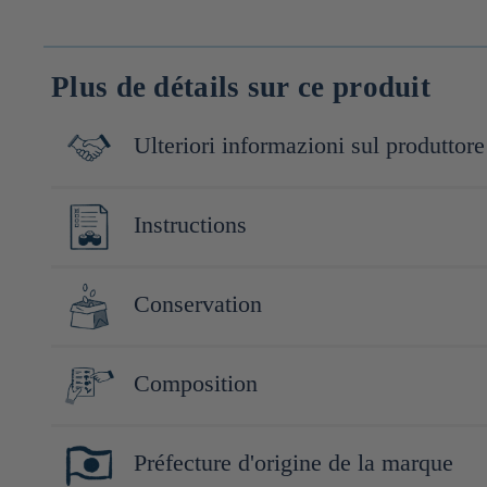
Plus de détails sur ce produit
Ulteriori informazioni sul produttore
Miyazaki Sabou, fondée en 2007 et située à Gokase, Miyazaki, est
Instructions
Elle a obtenu la certification JAS biologique en 2001 et a reçu 
des boissons qui apportent énergie et bien-être. La marque se dis
Infusez 1 sachet dans 1 tasse d'eau bouillante pendant 2min30 à
Conservation
Conserver hermétiquement, à l'abri de la lumière, de la chaleu
Composition
Thé noir (Miyazaki, Japon), écorce de yuzu (Miyazaki, Japon)
Préfecture d'origine de la marque