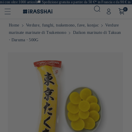
con oltre 1000 articoli
🚚
Spedizione gratuita a partire da 50 €* in Francia e da 90 € in E
0
Home
Verdure, funghi, tsukemono, fave, konjac
Verdure
marinate marinate di Tsukemono
Daikon marinato di Takuan
⋅ Daruma ⋅ 500G