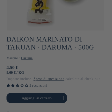
DAIKON MARINATO DI
TAKUAN ⋅ DARUMA ⋅ 500G
Marque :
Daruma
Prezzo
4.50 €
di
PREZZO
PER
9.00 €
/
KG
UNITARIO
listino
Imposte incluse.
Spese di spedizione
calcolate al check-out.
2 recensioni
i quantità per Default
Aumenta quantità per Default
Aggiungi al carrello
Title
Title