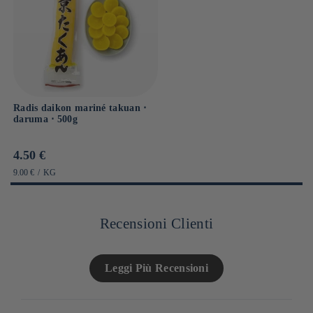
Radis daikon mariné takuan ⋅
daruma ⋅ 500g
Prix
4.50 €
habituel
PRIX
PAR
9.00 €
/
KG
UNITAIRE
Recensioni Clienti
Leggi Più Recensioni