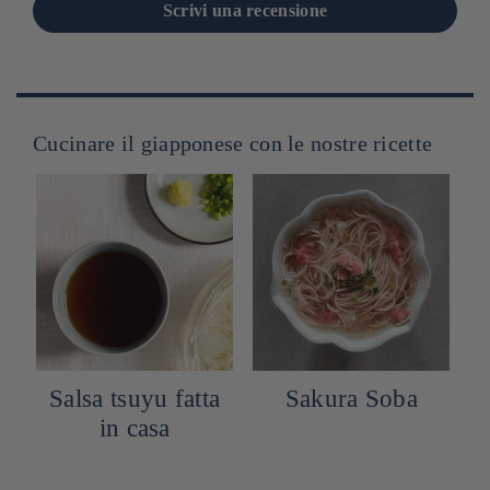
Scrivi una recensione
Cucinare il giapponese con le nostre ricette
Salsa tsuyu fatta
Sakura Soba
T
in casa