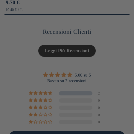
Prix
9.70 €
habituel
PRIX
PAR
19.40 €
/
L
UNITAIRE
Recensioni Clienti
Leggi Più Recensioni
5.00 su 5
Basato su 2 recensioni
2
0
0
0
0