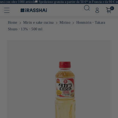
i con oltre 1000 articoli
🚚
Spedizione gratuita a partire da 50 €* in Francia e da 90 € in 
0
Home
Mirin e sake cucina
Mirino
Honmirin ⋅ Takara
Shuzo ⋅ 13% ⋅ 500 ml