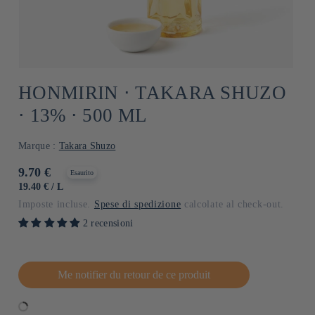
HONMIRIN ⋅ TAKARA SHUZO
⋅ 13% ⋅ 500 ML
Marque :
Takara Shuzo
Prezzo
9.70 €
Esaurito
di
PREZZO
PER
19.40 €
/
L
UNITARIO
listino
Imposte incluse.
Spese di spedizione
calcolate al check-out.
2 recensioni
Me notifier du retour de ce produit