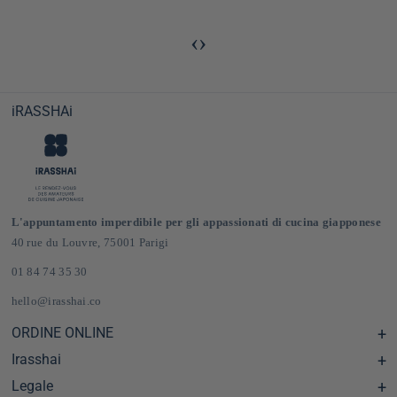
‹
›
iRASSHAi
L'appuntamento imperdibile per gli appassionati di cucina giapponese
40 rue du Louvre, 75001 Parigi
01 84 74 35 30
hello@irasshai.co
ORDINE ONLINE
Irasshai
Centro assistenza e Domande frequenti
Consegna e spese di spedizione in Francia e in Europa
Legale
Orari di apertura al numero 40 di rue du Louvre, Parigi