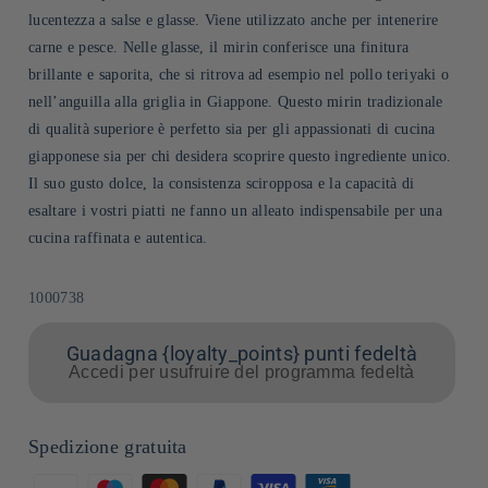
lucentezza a salse e glasse. Viene utilizzato anche per intenerire
carne e pesce. Nelle glasse, il mirin conferisce una finitura
brillante e saporita, che si ritrova ad esempio nel pollo teriyaki o
nell’anguilla alla griglia in Giappone. Questo mirin tradizionale
di qualità superiore è perfetto sia per gli appassionati di cucina
giapponese sia per chi desidera scoprire questo ingrediente unico.
Il suo gusto dolce, la consistenza sciropposa e la capacità di
esaltare i vostri piatti ne fanno un alleato indispensabile per una
cucina raffinata e autentica.
SKU:
1000738
Guadagna {loyalty_points} punti fedeltà
Accedi per usufruire del programma fedeltà
Spedizione gratuita
Metodi