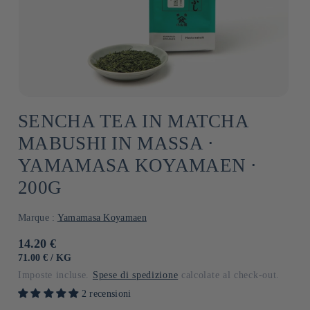
SENCHA TEA IN MATCHA
MABUSHI IN MASSA ⋅
YAMAMASA KOYAMAEN ⋅
200G
Marque :
Yamamasa Koyamaen
Prezzo
14.20 €
di
PREZZO
PER
71.00 €
/
KG
UNITARIO
listino
Imposte incluse.
Spese di spedizione
calcolate al check-out.
2 recensioni