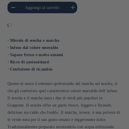
i quantità per Default
Aumenta quantità per Default
Aggiungi al carrello
Title
Title
⋅ Miscela di sencha e matcha
⋅ Infuso dal colore smeraldo
⋅ Sapore fresco e molto umami
⋅ Ricco di antiossidanti
⋅ Confezione di ricambio
Questo tè unico è ottenuto spolverando del matcha sul sencha, il
che gli conferisce quel caratteristico colore smeraldo dell’infuso.
Il sencha e il matcha sono i due tè verdi più popolari in
Giappone. Il sencha offre un gusto fresco, leggero e floreale,
delizioso sia caldo che freddo. Il matcha, invece, è una polvere di
tè verde nota per il suo gusto umami e leggermente dolce.
Tradizionalmente preparato montandolo con acqua utilizzando