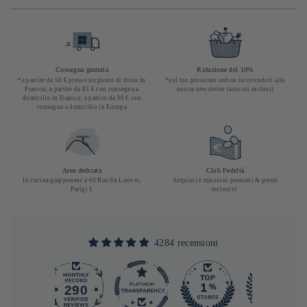
Consegna gratuita
Riduzione del 10%
*a partire da 50 € presso un punto di ritiro in
*sul tuo prossimo ordine iscrivendoti alla
Francia; a partire da 85 € con consegna a
nostra newsletter (articoli esclusi)
domicilio in Francia; a partire da 90 € con
consegna a domicilio in Europa
Area dedicata
Club Fedeltà
In cucina giapponese a 40 Rue du Louvre,
Acquisti e missioni premiati & premi
Parigi 1
esclusivi
4284 recensioni
290
4284