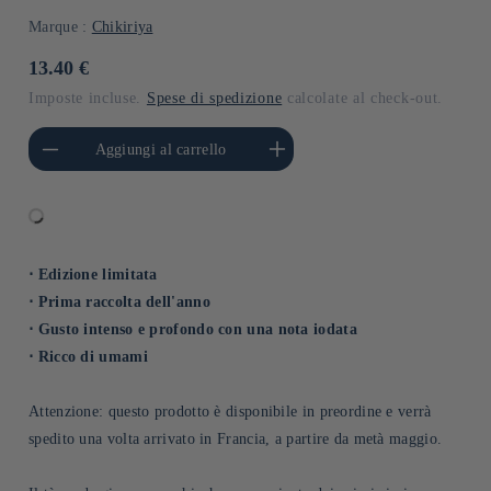
Marque :
Chikiriya
Prezzo
13.40 €
di
Imposte incluse.
Spese di spedizione
calcolate al check-out.
listino
i quantità per Default
Aumenta quantità per Default
Aggiungi al carrello
Title
Title
⋅ Edizione limitata
⋅ Prima raccolta dell'anno
⋅ Gusto intenso e profondo con una nota iodata
⋅ Ricco di umami
Attenzione: questo prodotto è disponibile in preordine e verrà
spedito una volta arrivato in Francia, a partire da metà maggio.