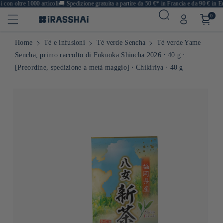
on oltre 1000 articoli
🚚
Spedizione gratuita a partire da 50 €* in Francia e da 90 € in Eur
0
Home
Tè e infusioni
Tè verde Sencha
Tè verde Yame
Sencha, primo raccolto di Fukuoka Shincha 2026 ⋅ 40 g ⋅
[Preordine, spedizione a metà maggio] ⋅ Chikiriya ⋅ 40 g