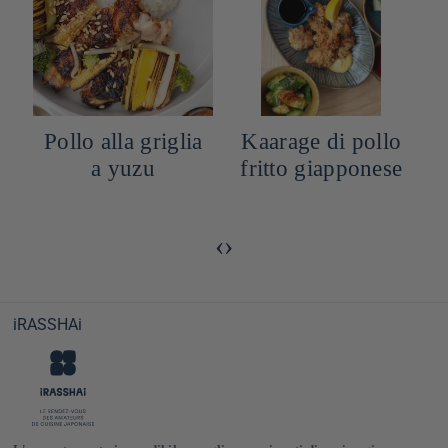
riglia
Kaarage di pollo
Dip salsa di
u
fritto giapponese
maionese miso
‹
›
iRASSHAi