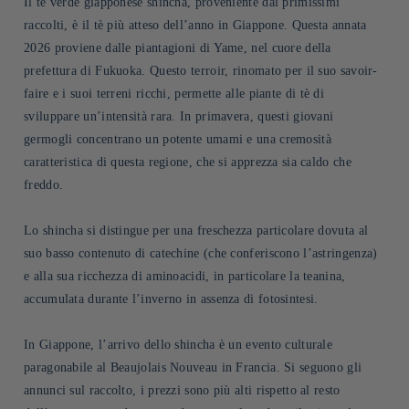
Il tè verde giapponese shincha, proveniente dai primissimi
raccolti, è il tè più atteso dell’anno in Giappone. Questa annata
2026 proviene dalle piantagioni di Yame, nel cuore della
prefettura di Fukuoka. Questo terroir, rinomato per il suo savoir-
faire e i suoi terreni ricchi, permette alle piante di tè di
sviluppare un’intensità rara. In primavera, questi giovani
germogli concentrano un potente umami e una cremosità
caratteristica di questa regione, che si apprezza sia caldo che
freddo.
Lo shincha si distingue per una freschezza particolare dovuta al
suo basso contenuto di catechine (che conferiscono l’astringenza)
e alla sua ricchezza di aminoacidi, in particolare la teanina,
accumulata durante l’inverno in assenza di fotosintesi.
In Giappone, l’arrivo dello shincha è un evento culturale
paragonabile al Beaujolais Nouveau in Francia. Si seguono gli
annunci sul raccolto, i prezzi sono più alti rispetto al resto