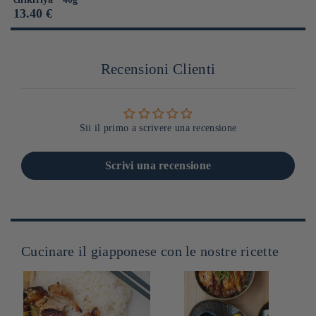
Prix
13.40 €
habituel
Recensioni Clienti
Sii il primo a scrivere una recensione
Scrivi una recensione
Cucinare il giapponese con le nostre ricette