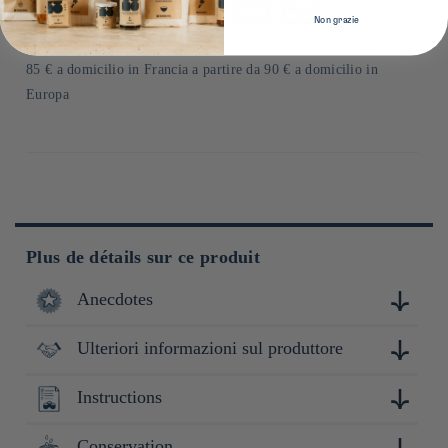
Metodi
Non grazie
di
*a partire da 50 € presso un punto di ritiro in Francia a partire da
pagamento
85 € a domicilio in Francia a partire da 90 € a domicilio in
Europa
Plus de détails sur ce produit
Anecdotes
Ulteriori informazioni sul produttore
Le shincha (新茶, littéralement « nouveau thé ») désigne la
toute première récolte de thé vert de l'année au Japon. C'est
un produit saisonnier très attendu, symbole du renouveau
Instructions
Chikiriya est une entreprise japonaise spécialisée dans le thé,
printanier.
fondée en 1854 à Kyoto. Forte d’un savoir-faire transmis
depuis plusieurs générations, la maison propose une sélection
Au Japon, l'arrivée du shincha est un événement culturel
Conservation
Infusion à chaud : Infusez 3g de thé dans 240ml d'eau à 70°C