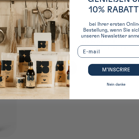
10% RABATT
bei Ihrer ersten Onlin
Bestellung, wenn Sie sic
unseren Newsletter anme
9 -Hole Takoyaki Herd ≤
rl Life
Gemüsereibe mit
Perlenleben
Unterteller ⋅ Pearl Life
Email
Normaler
17.50 €
Normaler
15.80 €
M’INSCRIRE
Preis
Preis
Nein danke