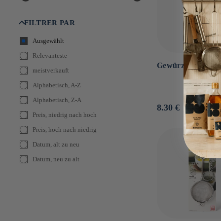
FILTRER PAR
Ausgewählt
Relevanteste
Gewürzmühle ⋅ Pea
meistverkauft
Alphabetisch, A-Z
Alphabetisch, Z-A
Normaler
8.30 €
Preis, niedrig nach hoch
Preis
Preis, hoch nach niedrig
Datum, alt zu neu
Datum, neu zu alt