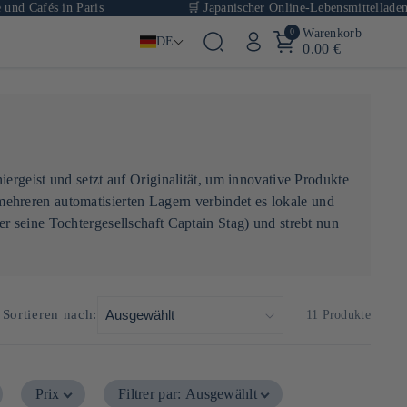
d Cafés in Paris
🛒 Japanischer Online-Lebensmittelladen mi
0
Warenkorb
DE
0.00 €
ergeist und setzt auf Originalität, um innovative Produkte
ehreren automatisierten Lagern verbindet es lokale und
r seine Tochtergesellschaft Captain Stag) und strebt nun
Sortieren nach:
11 Produkte
Prix
Filtrer par
:
Ausgewählt