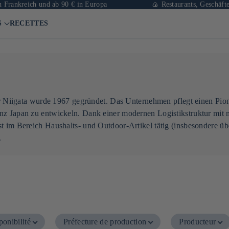
rankreich und ab 90 € in Europa
🍙 Restaurants, Geschäfte un
S
RECETTES
ur Niigata wurde 1967 gegründet. Das Unternehmen pflegt einen Pioni
nz Japan zu entwickeln. Dank einer modernen Logistikstruktur mit m
t im Bereich Haushalts- und Outdoor-Artikel tätig (insbesondere übe
.
ponibilité
Préfecture de production
Producteur