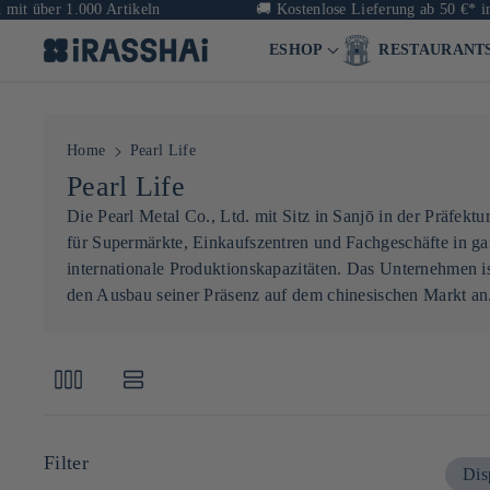
t über 1.000 Artikeln
🚚
Kostenlose Lieferung ab 50 €* in F
ESHOP
RESTAURANT
Home
Pearl Life
K
Pearl Life
a
Die Pearl Metal Co., Ltd. mit Sitz in Sanjō in der Präfekt
für Supermärkte, Einkaufszentren und Fachgeschäfte in ga
t
internationale Produktionskapazitäten. Das Unternehmen is
e
den Ausbau seiner Präsenz auf dem chinesischen Markt an
g
o
r
i
e
Filter
Dis