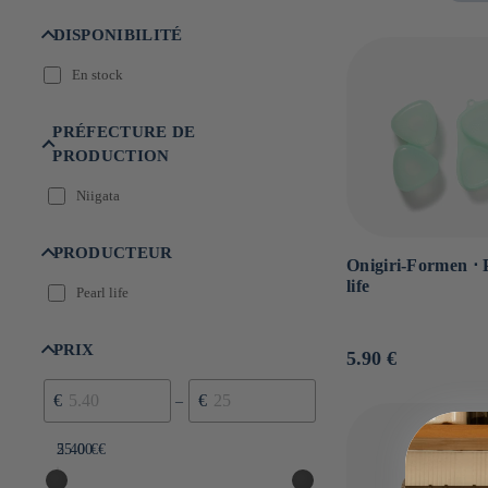
:
DISPONIBILITÉ
En stock
PRÉFECTURE DE
PRODUCTION
Niigata
PRODUCTEUR
Onigiri-Formen ⋅ 
life
Pearl life
PRIX
Normaler
5.90 €
Preis
€
€
–
5.40 €
25.00 €